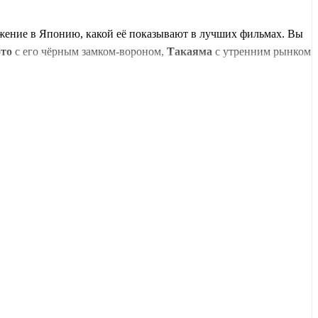
ружение в Японию, какой её показывают в лучших фильмах. Вы
то
с его чёрным замком-вороном,
Такаяма
с утренним рынком
од
Окаяма
с садом Кораку-эн и каналы
Курасики
. А дальше —
роет вам Золотой павильон, сад камней и тысячи красных
 Буддой и
Йокогама
с её китайским кварталом. Маршрут,