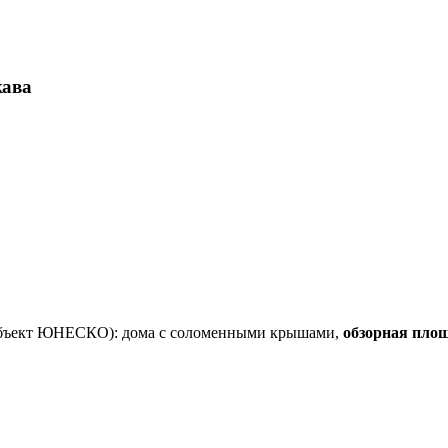
кава
бъект ЮНЕСКО): дома с соломенными крышами,
обзорная пло