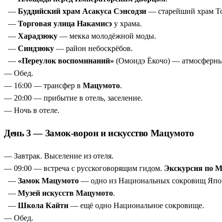
—
Буддийский храм Асакуса Сэнсодзи
— старейший храм Т
—
Торговая улица Накамисэ
у храма.
—
Харадзюку
— мекка молодёжной моды.
—
Синдзюку
— район небоскрёбов.
—
«Переулок воспоминаний»
(Омоидэ Ёкочо) — атмосферны
— Обед.
— 16:00 — трансфер в
Мацумото
.
— 20:00 — прибытие в отель, заселение.
— Ночь в отеле.
День 3 — Замок-ворон и искусство Мацумото
— Завтрак. Выселение из отеля.
— 09:00 — встреча с русскоговорящим гидом.
Экскурсия по 
—
Замок Мацумото
— одно из Национальных сокровищ Япон
—
Музей искусств Мацумото
.
—
Школа Кайти
— ещё одно Национальное сокровище.
— Обед.