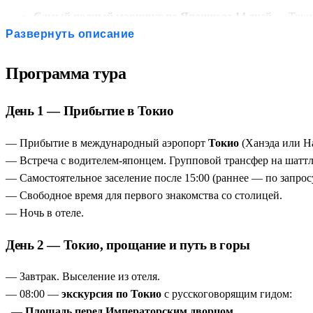
Самый полный маршрут по Японии за 14 дней
— Токио
Камакура, Йокогама.
Развернуть описание
Уникальная дата старта — 18 сентября
— тур проводитс
Объекты ЮНЕСКО в программе
— деревня Сиракава, 
Программа тура
Три синкансена
— Хиросима – Киото, Киото – Токио и д
Горячие источники в Хаконэ
— возможность искупаться 
День 1 — Прибытие в Токио
Сопровождение русскоговорящего гида на всех экскур
Горные "Альпы" Японии
— Мацумото, Такаяма и Сирак
— Прибытие в международный аэропорт
Токио
(Ханэда или На
Два океана
— от Тихого океана до Японского моря, от 
— Встреча с водителем-японцем. Групповой трансфер на шаттле 
— Самостоятельное заселение после 15:00 (раннее — по запросу
— Свободное время для первого знакомства со столицей.
— Ночь в отеле.
День 2 — Токио, прощание и путь в горы
— Завтрак. Выселение из отеля.
— 08:00 —
экскурсия по Токио
с русскоговорящим гидом:
—
Площадь перед Императорским дворцом
.