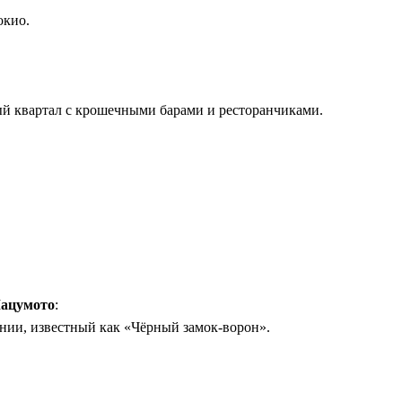
окио.
й квартал с крошечными барами и ресторанчиками.
Мацумото
:
ии, известный как «Чёрный замок-ворон».