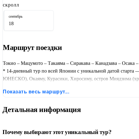
скролл
сентябрь
18
Маршрут поездки
Токио – Мацумото – Такаяма – Сиракава – Канадзава – Осака 
* 14-дневный тур по всей Японии с уникальной датой старта 
ЮНЕСКО), Окаяму, Курасики, Хиросиму, остров Миядзима (хра
Хаконэ (озеро Аси, Фудзи, онсэн), Камакуру (Большой Будда) 
Показать весь маршрут...
Хиросима – Киото и Киото – Токио. Тур сборный, от 2 человек
Детальная информация
Почему выбирают этот уникальный тур?