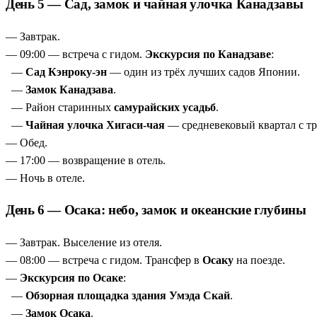
День 5 — Сад, замок и чайная улочка Канадзавы
— Завтрак.
— 09:00 — встреча с гидом.
Экскурсия по Канадзаве
:
—
Сад Кэнроку-эн
— один из трёх лучших садов Японии.
—
Замок Канадзава
.
— Район старинных
самурайских усадьб
.
—
Чайная улочка Хигаси-чая
— средневековый квартал с 
— Обед.
— 17:00 — возвращение в отель.
— Ночь в отеле.
День 6 — Осака: небо, замок и океанские глубины
— Завтрак. Выселение из отеля.
— 08:00 — встреча с гидом. Трансфер в
Осаку
на поезде.
—
Экскурсия по Осаке
:
—
Обзорная площадка здания Умэда Скай
.
—
Замок Осака
.