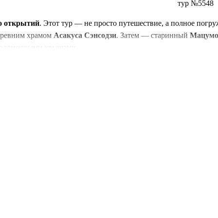
тур №5548
во открытий
. Этот тур — не просто путешествие, а полное пог
древним храмом
Асакуса Сэнсодзи
. Затем — старинный
Мацумо
оломенными крышами.
,
Кобе
с его портом и «Замок белой цапли»
Химэдзи
. Белый гор
ротами,
Нара
с ручными оленями и Большим Буддой.
Киото
отк
зи, горячие источники и канатная дорога.
Камакура
с Большим
нских берегов, от древности до футуризма.