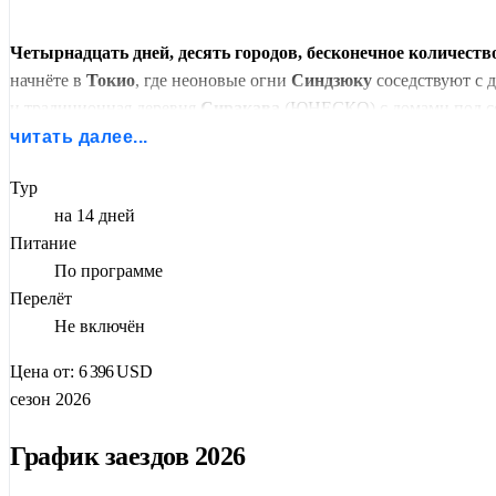
Четырнадцать дней, десять городов, бесконечное количест
начнёте в
Токио
, где неоновые огни
Синдзюку
соседствуют с 
и традиционная деревня
Сиракава
(ЮНЕСКО) с домами под с
читать далее...
Сады и чайные улочки
Канадзавы
, небоскрёбы и замок
Осаки
Хиросима
и священный остров
Миядзима
с «плавающими» во
Тур
ворот
Фусими Инари
.
на 14 дней
Питание
Возвращение в Токио — и снова в путь:
Хаконэ
с видом на Фуд
По программе
который охватывает всю Японию — от горных деревень до океа
Перелёт
Не включён
Цена от:
6 396
USD
сезон 2026
График заездов 2026