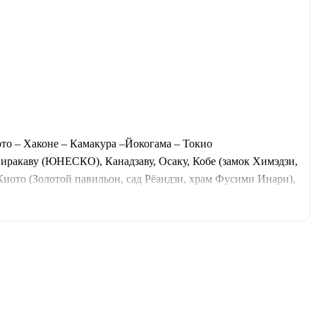
ото – Хаконе – Камакура –Йокогама – Токио
Сиракаву (ЮНЕСКО), Канадзаву, Осаку, Кобе (замок Химэдзи,
ото (Золотой павильон, сад Рёандзи, храм Фусими Инари),
автраками, экскурсии с русскоговорящим гидом, синкансены