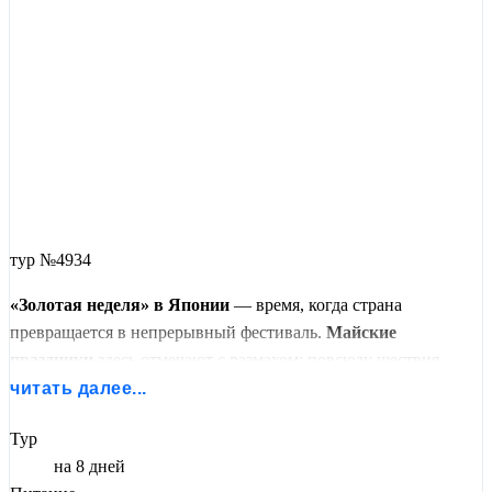
тур №4934
«Золотая неделя» в Японии
— время, когда страна
превращается в непрерывный фестиваль.
Майские
праздники
здесь отмечают с размахом: повсюду шествия,
яркие флаги, смех и музыка. И этот тур даёт вам редкую
читать далее...
возможность оказаться в самом эпицентре всего этого.
Тур
Он собран из контрастов, как и сама Япония. С одной
на 8 дней
стороны —
Токио
, город, где традиции сплетаются с