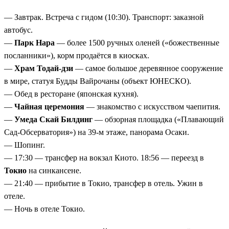
— Завтрак. Встреча с гидом (10:30). Транспорт: заказной
автобус.
—
Парк Нара
— более 1500 ручных оленей («божественные
посланники»), корм продаётся в киосках.
—
Храм Тодай-дзи
— самое большое деревянное сооружение
в мире, статуя Будды Вайрочаны (объект ЮНЕСКО).
— Обед в ресторане (японская кухня).
—
Чайная церемония
— знакомство с искусством чаепития.
—
Умеда Скай Билдинг
— обзорная площадка («Плавающий
Сад-Обсерватория») на 39-м этаже, панорама Осаки.
— Шопинг.
— 17:30 — трансфер на вокзал Киото. 18:56 — переезд в
Токио
на синкансене.
— 21:40 — прибытие в Токио, трансфер в отель. Ужин в
отеле.
— Ночь в отеле Токио.