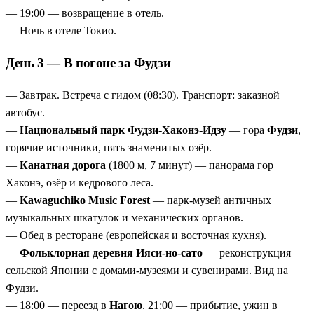
— 19:00 — возвращение в отель.
— Ночь в отеле Токио.
День 3 — В погоне за Фудзи
— Завтрак. Встреча с гидом (08:30). Транспорт: заказной
автобус.
—
Национальный парк Фудзи-Хаконэ-Идзу
— гора
Фудзи
,
горячие источники, пять знаменитых озёр.
—
Канатная дорога
(1800 м, 7 минут) — панорама гор
Хаконэ, озёр и кедрового леса.
—
Kawaguchiko Music Forest
— парк-музей античных
музыкальных шкатулок и механических органов.
— Обед в ресторане (европейская и восточная кухня).
—
Фольклорная деревня Ияси-но-сато
— реконструкция
сельской Японии с домами-музеями и сувенирами. Вид на
Фудзи.
— 18:00 — переезд в
Нагою
. 21:00 — прибытие, ужин в