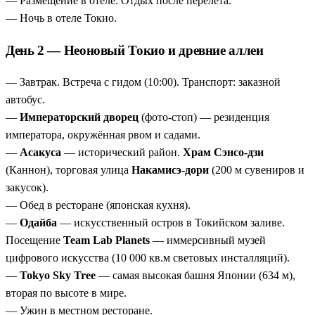
— Размещение в отеле. Отдых после перелёта.
Остров Миядзима
— «плавающие» ворота и дикие
— Ночь в отеле Токио.
олени.
День 2 — Неоновый Токио и древние аллеи
Сад Кораку-эн в Окаяме
— один из трёх величайших
парков Японии.
— Завтрак. Встреча с гидом (10:00). Транспорт: заказной
Team Lab Planets и Sky Tree
— современное искусство
автобус.
и панорама Токио.
—
Императорский дворец
(фото-стоп) — резиденция
Синкансен в программе
— переезд Киото – Токио на
императора, окружённая рвом и садами.
скоростном поезде.
—
Асакуса
— исторический район.
Храм Сэнсо-дзи
Индивидуальный тур в любые даты
— старт, когда
(Каннон), торговая улица
Накамисэ-дори
(200 м сувениров и
удобно вам.
закусок).
— Обед в ресторане (японская кухня).
—
Одайба
— искусственный остров в Токийском заливе.
Посещение
Team Lab Planets
— иммерсивный музей
цифрового искусства (10 000 кв.м световых инсталляций).
—
Tokyo Sky Tree
— самая высокая башня Японии (634 м),
вторая по высоте в мире.
— Ужин в местном ресторане.