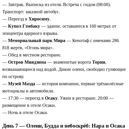
— Завтрак. Выписка из отеля. Встреча с гидом (08:00).
Транспорт: заказной автобус.
— Переезд в
Хиросиму
.
—
Купол Гэмбаку
— здание, оставшееся в 160 метрах от
эпицентра ядерного взрыва.
—
Мемориальный парк Мира
— Кенотаф с именами 286
818 жертв, «Огонь мира».
— Обед в местном ресторане.
—
Остров Миядзима
— знаменитые ворота
Тории
,
возвышающиеся над водой. Дикие олени, свободно гуляющие
по острову.
—
Музей Мазда
— история компании, первые трёхколёсные
мотоциклы и автомобили.
— 17:30 — переезд в
Осаку
. Ужин в ресторане. 20:00 —
размещение в отеле Осаки.
— Ночь в отеле Осаки.
День 7 — Олени, Будда и небоскрёб: Нара и Осака