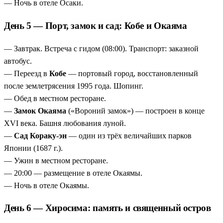
— Ночь в отеле Осаки.
День 5 — Порт, замок и сад: Кобе и Окаяма
— Завтрак. Встреча с гидом (08:00). Транспорт: заказной
автобус.
— Переезд в
Кобе
— портовый город, восстановленный
после землетрясения 1995 года. Шопинг.
— Обед в местном ресторане.
—
Замок Окаяма
(«Вороний замок») — построен в конце
XVI века. Башня любования луной.
—
Сад Кораку-эн
— один из трёх величайших парков
Японии (1687 г.).
— Ужин в местном ресторане.
— 20:00 — размещение в отеле Окаямы.
— Ночь в отеле Окаямы.
День 6 — Хиросима: память и священный остров