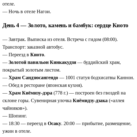
отеле.
— Ночь в отеле Нагои.
День 4 — Золото, камень и бамбук: сердце Киото
— Завтрак. Выписка из отеля. Встреча с гидом (08:00).
Транспорт: заказной автобус.
— Переезд в
Киото
.
—
Золотой павильон Кинкакудзи
— буддийский храм,
покрытый золотым листом.
—
Храм Сандзюсангендо
— 1001 статуя бодхисатвы Каннон.
— Обед в ресторане (японская кухня).
—
Храм Киёмизу-дэра
(778 г.) — построен без гвоздей на
склоне горы. Сувенирная улочка
Киёмидзу-дзака
(«аллея
чайников»).
— Шопинг.
— 18:30 — переезд в
Осаку
. 20:00 — прибытие, размещение,
ужин в отеле.