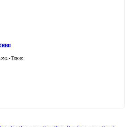
понии
аома - Токио