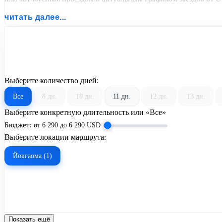
читать далее...
Выберите количество дней:
Все
8 дн.
10 дн.
11 дн.
12 дн.
13 дн.
Выберите конкретную длительность или «Все»
Бюджет:
от
6 290
до
6 290
USD
Выберите локации маршрута:
Йокгаома (1)
Показать ещё