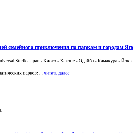
 дней семейного приключения по паркам и городам Я
versal Studio Japan - Киото - Хаконе - Одайба - Камакура - Йокг
тических парков: ...
читать далее
я.