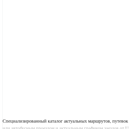
Специализированный каталог актуальных маршрутов, путевок 
или автобусным проездом и актуальным графиком заездов от Uni