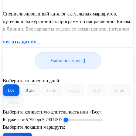
Специализированный каталог актуальных маршрутов,
путевок и экскурсионных программ по направлению: Бивако
в Японии. Все варианты отдыха со всеми ценами, питанием,
перелетом или автобусным проездом и актуальным графиком
читать далее...
заездов от United Travel Systems.
1
Найдено туров:
Выберите количество дней:
Все
8 дн.
10 дн.
11 дн.
12 дн.
13 дн.
14 дн.
Выберите конкретную длительность или «Все»
Бюджет:
от
5 790
до
5 790
USD
Выберите локации маршрута: