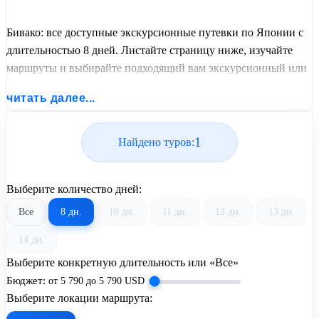
Бивако: все доступные экскурсионные путевки по Японии с
длительностью 8 дней. Листайте страницу ниже, изучайте
маршруты и выбирайте подходящий вам экскурсионный или
пляжный тур из базы предложений от United Travel Systems.
читать далее...
1
Найдено туров:
Выберите количество дней:
Все
8 дн.
10 дн.
11 дн.
12 дн.
13 дн.
14 дн.
Выберите конкретную длительность или «Все»
Бюджет:
от
5 790
до
5 790
USD
Выберите локации маршрута: