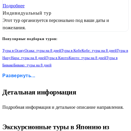
Подробнее
Индивидуальный тур
Этот тур организуется персонально под ваши даты и
пожелания.
Популярные подборки туров:
Туры в Осаку
Осака: туры на 8 дней
Туры в Кобе
Кобе: туры на 8 дней
Туры в
Нару
Нара: туры на 8 дней
Туры в Киото
Киото: туры на 8 дней
Туры в
Бивако
Бивако: туры на 8 дней
Туры в Нагою
Нагоя: туры на 8 дней
Туры в Фудзи-Кавагучико
Развернуть...
Фудзи-Кавагучико: туры на 8 дней
Туры в Хаконе
Хаконе: туры на 8 дней
Туры в Токио
Токио: туры на 8 дней
Туры в Камакуру
Камакура: туры на 8 дней
Туры в Йокогаму
Йокогама: туры на 8 дней
1
Детальная информация
Подробная информация и детальное описание направления.
Экскурсионные туры в Японию из