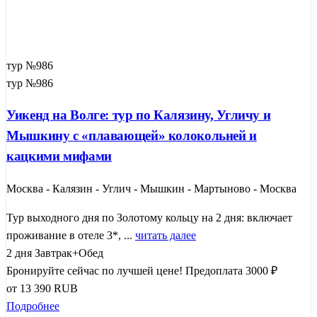
тур №986
тур №986
Уикенд на Волге: тур по Калязину, Угличу и
Мышкину с «плавающей» колокольней и
кацкими мифами
Москва - Калязин - Углич - Мышкин - Мартыново - Москва
Тур выходного дня по Золотому кольцу на 2 дня: включает
проживание в отеле 3*, ...
читать далее
2 дня
Завтрак+Обед
Бронируйте сейчас по лучшей цене!
Предоплата 3000 ₽
от
13 390
RUB
Подробнее