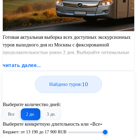
Готовая актуальная выборка всех доступных экскурсионных
туров выходного дня из Москвы с фиксированной
продолжительностью ровно 2 дня. Выбирайте оптимальные
графики заездов, сравнивайте стоимость путевок и
читать далее...
бронируйте экскурсионный отдых по лучшим ценам.
10
Найдено туров:
Выберите количество дней:
Все
2 дн.
3 дн.
Выберите конкретную длительность или «Все»
Бюджет:
от
13 190
до
17 900
RUB