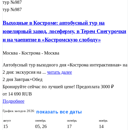
тур №987
тур №987
Выходные в Костроме: автобусный тур на
ювелирный завод, лосеферму, в Терем Снегурочки
и на чаепитие в «Костромскую слободу»
Москва - Кострома - Москва
Автобусный тур выходного дня «Кострома интерактивная» на
2 дня: экскурсия на ...
читать далее
2 дня
Завтрак+Обед
Бронируйте сейчас по лучшей цене!
Предоплата 3000 ₽
от
14 690
RUB
Подробнее
График заездов 2026:
показать все даты
август
сентябрь
октябрь
ноябрь
15
05, 26
17
14