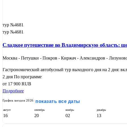
тур №4681
тур №4681
Сладкое путешествие во Владимирскую область: шо
Москва - Петушки - Покров - Киржач - Александров - Лизуново
Гастрономический автобусный тур выходного дня на 2 дня: вкл
2 дня
По программе
от
17 900
RUB
Подробнее
График заездов 2026:
показать все даты
август
сентябрь
ноябрь
декабрь
16
20
02
13