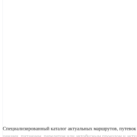
Специализированный каталог актуальных маршрутов, путевок 
ценами, питанием, перелетом или автобусным проездом и актуал