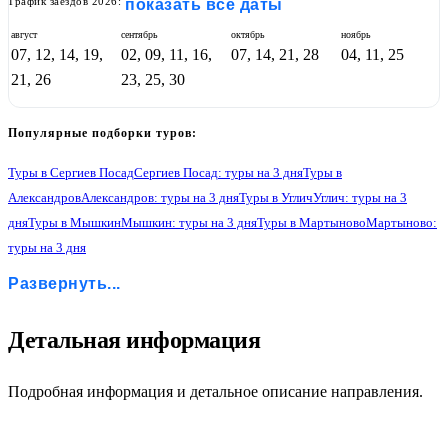
График заездов 2026:
показать все даты
август
сентябрь
октябрь
ноябрь
07, 12, 14, 19,
02, 09, 11, 16,
07, 14, 21, 28
04, 11, 25
21, 26
23, 25, 30
Популярные подборки туров:
Туры в Сергиев Посад
Сергиев Посад: туры на 3 дня
Туры в
Александров
Александров: туры на 3 дня
Туры в Углич
Углич: туры на 3
дня
Туры в Мышкин
Мышкин: туры на 3 дня
Туры в Мартыново
Мартыново:
туры на 3 дня
Туры в Борисоглебский
Борисоглебский: туры на 3 дня
Развернуть...
Туры в Переславль-Залесский
Переславль-Залесский: туры на 3 дня
Туры в Ростов Великий
Ростов Великий: туры на 3 дня
Туры в Ярославль
Ярославль: туры на 3 дня
Туры в Кострому
Кострома: туры на 3 дня
2
Детальная информация
Туры в Иваново
Иваново: туры на 3 дня
Туры в Суздаль
Суздаль: туры на 3 дня
Подробная информация и детальное описание направления.