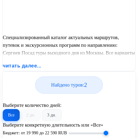
Специализированный каталог актуальных маршрутов,
путевок и экскурсионных программ по направлению:
Сергиев Посад туры выходного дня из Москвы. Все варианты
отдыха со всеми ценами, питанием, перелетом или
читать далее...
автобусным проездом и актуальным графиком заездов от
United Travel Systems.
2
Найдено туров:
Выберите количество дней:
Все
2 дн.
3 дн.
Выберите конкретную длительность или «Все»
Бюджет:
от
19 990
до
22 590
RUB