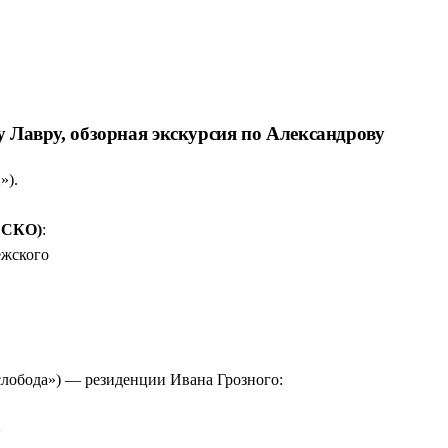
0 года: аутентичный фольклор, мифы и говор кацкарей, которых
ячий обед: щи, картошка со сметаной, пироги, топлёное молоко 
розного в Александрове до купеческого быта XIX века в Углич
Смирнова, коллекция напитков со всей России.
а под заезды среда–пятница (Борисоглебский монастырь) и пятн
у Лавру, обзорная экскурсия по Александрову
»).
ЕСКО)
:
ежского
лобода») — резиденции Ивана Грозного:
»