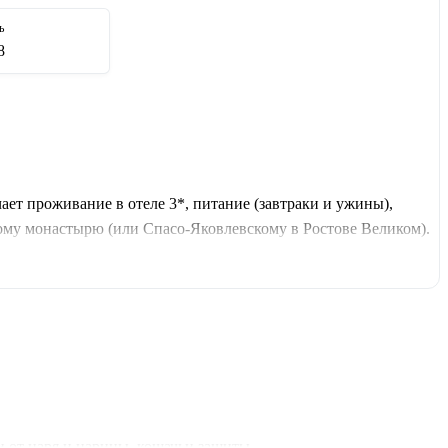
ь
8
т проживание в отеле 3*, питание (завтраки и ужины),
ому монастырю (или Спасо-Яковлевскому в Ростове Великом).
 + Борисоглебский монастырь) или ПЯТНИЦА–ВОСКРЕСЕНЬЕ
стопримечательности Северо-Востока России: Троице-Сергиева
 Углич с кремлём и церковью Дмитрия на Крови.
 от царя и царицы, кошачьи защиты.