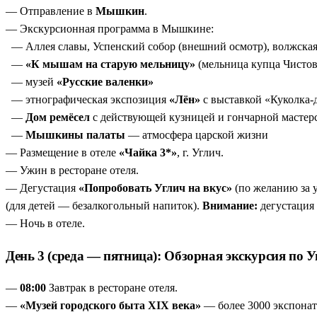
— Отправление в
Мышкин
.
— Экскурсионная программа в Мышкине:
— Аллея славы, Успенский собор (внешний осмотр), волжска
—
«К мышам на старую мельницу»
(мельница купца Чисто
— музей
«Русские валенки»
— этнографическая экспозиция
«Лён»
с выставкой «Куколка-
—
Дом ремёсел
с действующей кузницей и гончарной мастер
—
Мышкины палаты
— атмосфера царской жизни
— Размещение в отеле
«Чайка 3*»
, г. Углич.
— Ужин в ресторане отеля.
— Дегустация
«Попробовать Углич на вкус»
(по желанию за 
(для детей — безалкогольный напиток).
Внимание:
дегустация 
— Ночь в отеле.
День 3 (среда — пятница): Обзорная экскурсия по 
—
08:00
Завтрак в ресторане отеля.
—
«Музей городского быта XIX века»
— более 3000 экспонато