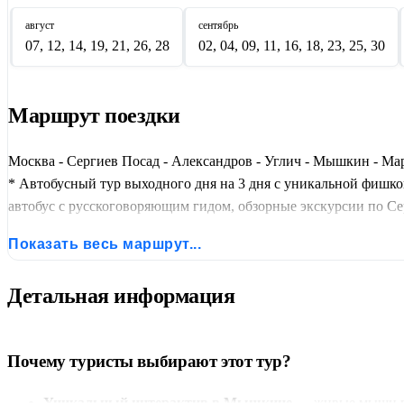
август
сентябрь
07, 12, 14, 19, 21, 26, 28
02, 04, 09, 11, 16, 18, 23, 25, 30
Маршрут поездки
Москва - Сергиев Посад - Александров - Углич - Мышкин - Ма
* Автобусный тур выходного дня на 3 дня с уникальной фишк
автобус с русскоговоряющим гидом, обзорные экскурсии по Се
Программа имеет два варианта в зависимости от дня заез
Показать весь маршрут...
(День 2: Углич, День 3: Мышкин + Мартыново с театральной 
Лавра (ЮНЕСКО), царская резиденция Ивана Грозного в Алек
Детальная информация
Почему туристы выбирают этот тур?
Уникальный интерактив в Мышкине
— живые мыши в ц