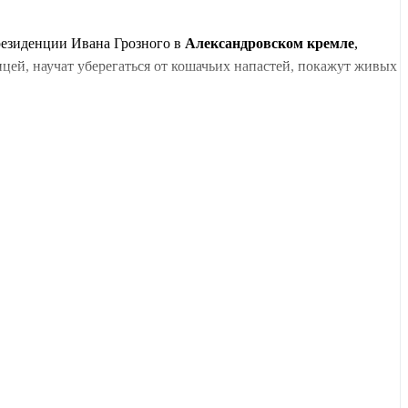
 резиденции Ивана Грозного в
Александровском кремле
,
ицей, научат уберегаться от кошачьих напастей, покажут живых
избе конца XIX века, где всё сохранилось с 1910 года, вы
а со сметаной, пироги, топлёное молоко и разносолы.
русской водки. Идеально для тех, кто хочет не только