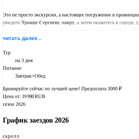
Это не просто экскурсии, а настоящее погружение в провинци
увидите
Троице-Сергиеву лавру
, а затем окажетесь в городе
экзотических мышей и позволят запустить руку в царские закр
читать далее...
Но главная изюминка —
театрально-развлекательная прогр
услышите уникальный говор, мифы и фольклор малого народа
Тур
на 3 дня
В
Угличе
— древний кремль, церковь на месте гибели царевича
Питание
смотреть, но и участвовать, смеяться и пробовать.
Завтрак+Обед
Бронируйте сейчас по лучшей цене!
Предоплата 3000 ₽
Цена от:
19 990
RUB
сезон 2026
График заездов 2026
скролл