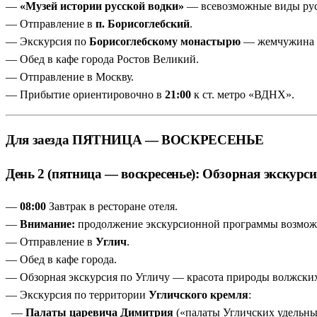
—
«Музей истории русской водки»
— всевозможные виды русс
— Отправление в
п. Борисоглебский
.
— Экскурсия по
Борисоглебскому монастырю
— жемчужина д
— Обед в кафе города Ростов Великий.
— Отправление в Москву.
— Прибытие ориентировочно в
21:00
к ст. метро «ВДНХ».
Для заезда ПЯТНИЦА — ВОСКРЕСЕНЬЕ
День 2 (пятница — воскресенье): Обзорная экскурс
—
08:00
Завтрак в ресторане отеля.
—
Внимание:
продолжение экскурсионной программы возможн
— Отправление в
Углич
.
— Обед в кафе города.
— Обзорная экскурсия по Угличу — красота природы волжских
— Экскурсия по территории
Угличского кремля
:
—
Палаты царевича Димитрия
(«палаты Угличских удельны