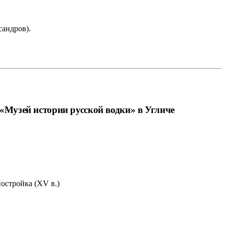
ксандров).
«Музей истории русской водки» в Угличе
остройка (XV в.)