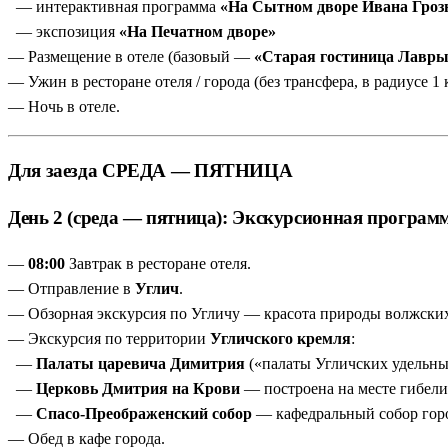
— интерактивная программа
«На Сытном дворе Ивана Гроз
— экспозиция
«На Печатном дворе»
— Размещение в отеле (базовый —
«Старая гостиница Лавры
— Ужин в ресторане отеля / города (без трансфера, в радиусе 1 
— Ночь в отеле.
Для заезда СРЕДА — ПЯТНИЦА
День 2 (среда — пятница): Экскурсионная програм
—
08:00
Завтрак в ресторане отеля.
— Отправление в
Углич
.
— Обзорная экскурсия по Угличу — красота природы волжских
— Экскурсия по территории
Угличского кремля
:
—
Палаты царевича Димитрия
(«палаты Угличских удельны
—
Церковь Дмитрия на Крови
— построена на месте гибели
—
Спасо-Преображенский собор
— кафедральный собор гор
— Обед в кафе города.