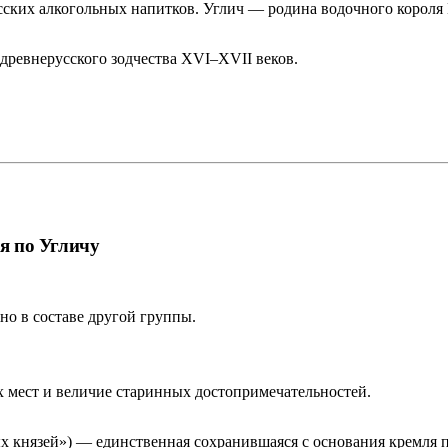
ких алкогольных напитков. Углич — родина водочного короля
ревнерусского зодчества XVI–XVII веков.
ия по Угличу
о в составе другой группы.
 мест и величие старинных достопримечательностей.
х князей») — единственная сохранившаяся с основания кремля п