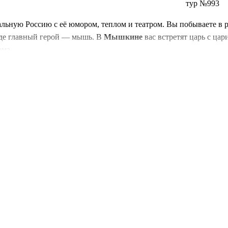
тур №993
альную Россию с её юмором, теплом и театром. Вы побываете в
, где главный герой — мышь. В
Мышкине
вас встретят царь с цар
ома.
амма на кацком диалекте «Коменничаньё»
в Музее Кацкарей. В 
 реки Кадки. А после —
угощение из русской печи
: щи, картошк
 Дмитрия, музей городского быта XIX века и даже музей истории 