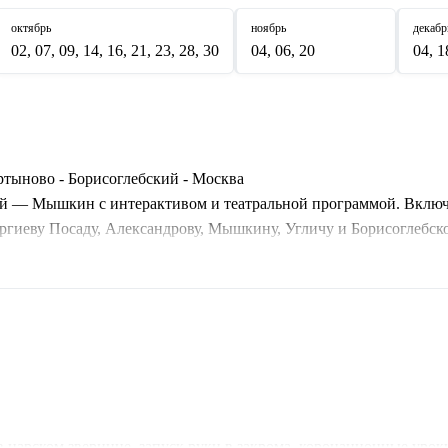
октябрь
ноябрь
декабр
02, 07, 09, 14, 16, 21, 23, 28, 30
04, 06, 20
04, 1
ртыново - Борисоглебский - Москва
ой — Мышкин с интерактивом и театральной программой. Включае
ргиеву Посаду, Александрову, Мышкину, Угличу и Борисоглебск
да: СРЕДА–ПЯТНИЦА (День 2: Мышкин + Углич, День 3: Углич
программой «Коменничанье»). Маршрут охватывает ключевые до
сандрове, город-музей Мышкин с интерактивными программами,
арском зверинце, запуск руки в закрома, коронационные уроки