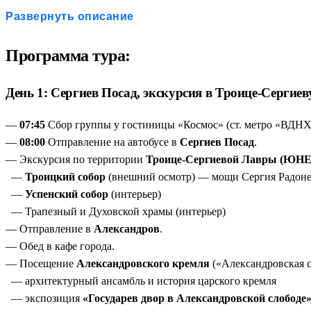
Театр на кацком диалекте
— «Коменничаньё» в избе 191
Развернуть описание
Настоящая русская печь
— не музейный экспонат, а гор
Два культурных слоя
— от Троице-Сергиевой лавры и Г
Программа тура:
Музей истории русской водки в Угличе
— родина Петра 
Гибкий формат под дни недели
— программа адаптирован
День 1: Сергиев Посад, экскурсия в Троице-Сергиев
транспорт, отели 3*, полный пансион.
—
07:45
Сбор группы у гостиницы «Космос» (ст. метро «ВДНХ
—
08:00
Отправление на автобусе в
Сергиев Посад
.
— Экскурсия по территории
Троице-Сергиевой Лавры (ЮН
—
Троицкий собор
(внешний осмотр) — мощи Сергия Радон
—
Успенский собор
(интерьер)
— Трапезный и Духовской храмы (интерьер)
— Отправление в
Александров
.
— Обед в кафе города.
— Посещение
Александровского кремля
(«Александровская с
— архитектурный ансамбль и история царского кремля
— экспозиция
«Государев двор в Александровской слободе