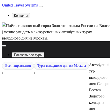
United Travel Systems
Контакты
Показать все туры
Автобусный
Все направления
Туры выходного дня из Москвы
тур
/
/
выходного
дня: Северо-
Восток
Золотого
кольца, 3
дня