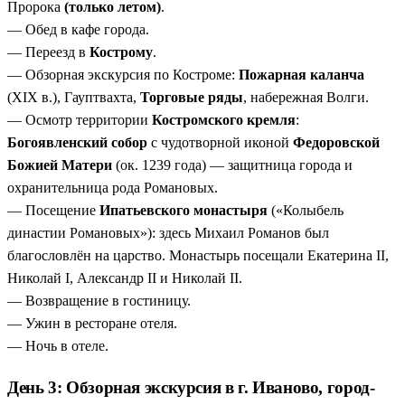
Пророка
(только летом)
.
— Обед в кафе города.
— Переезд в
Кострому
.
— Обзорная экскурсия по Костроме:
Пожарная каланча
(XIX в.), Гауптвахта,
Торговые ряды
, набережная Волги.
— Осмотр территории
Костромского кремля
:
Богоявленский собор
с чудотворной иконой
Федоровской
Божией Матери
(ок. 1239 года) — защитница города и
охранительница рода Романовых.
— Посещение
Ипатьевского монастыря
(«Колыбель
династии Романовых»): здесь Михаил Романов был
благословлён на царство. Монастырь посещали Екатерина II,
Николай I, Александр II и Николай II.
— Возвращение в гостиницу.
— Ужин в ресторане отеля.
— Ночь в отеле.
День 3: Обзорная экскурсия в г. Иваново, город-