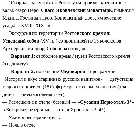
— Обзорная экскурсия по Ростову на проезде: крепостные
валы, озеро Неро,
Спасо-Яковлевский монастырь
, гимназия
Кекина, Гостиный двор, Конюшенный двор, купеческие
усадьбы XVIII–XIX вв.
— Экскурсия по территории
Ростовского кремля
:
Успенский собор
(XVI в.) со звонницей из 15 колоколов,
Архиерейский двор, Соборная площадь.
—
Вариант 1
: свободное время / музеи Ростовского кремля
(за доплату).
—
Вариант 2
: посещение
Медоварни
с программой
«История и вкус старинных русских напитков» — дегустация
медовых напитков (18+), фермерские сыры, угощения (для
детей — безалкогольный сет).
— Размещение в отеле (базовый —
«Сусанин Парк-отель 3*»
в Костроме, резервные — отели Ярославля 3–4*).
— Ужин в ресторане отеля.
— Ночь в отеле.