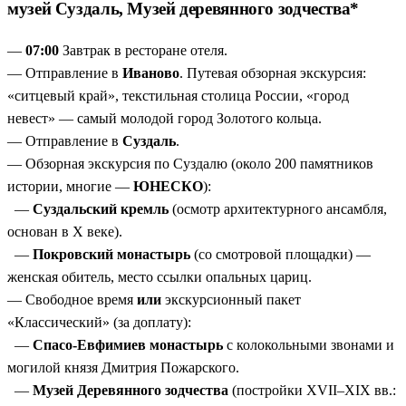
музей Суздаль, Музей деревянного зодчества*
—
07:00
Завтрак в ресторане отеля.
— Отправление в
Иваново
. Путевая обзорная экскурсия:
«ситцевый край», текстильная столица России, «город
невест» — самый молодой город Золотого кольца.
— Отправление в
Суздаль
.
— Обзорная экскурсия по Суздалю (около 200 памятников
истории, многие —
ЮНЕСКО
):
—
Суздальский кремль
(осмотр архитектурного ансамбля,
основан в X веке).
—
Покровский монастырь
(со смотровой площадки) —
женская обитель, место ссылки опальных цариц.
— Свободное время
или
экскурсионный пакет
«Классический» (за доплату):
—
Спасо-Евфимиев монастырь
с колокольными звонами и
могилой князя Дмитрия Пожарского.
—
Музей Деревянного зодчества
(постройки XVII–XIX вв.: