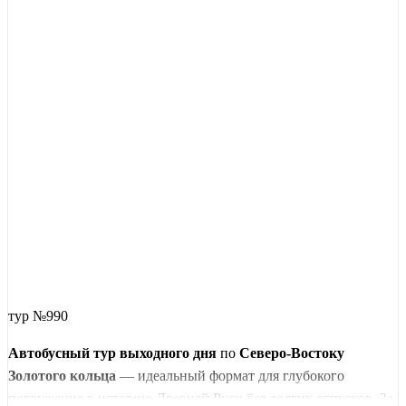
тур №990
Автобусный тур выходного дня
по
Северо-Востоку
Золотого кольца
— идеальный формат для глубокого
погружения в историю Древней Руси без долгих отпусков. За