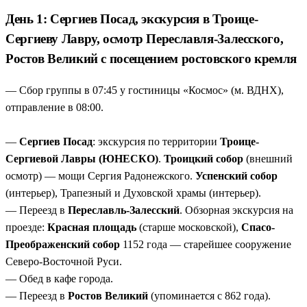
белокаменные памятники Суздаля.
День 1: Сергиев Посад, экскурсия в Троице-
Главные святыни России
— мощи Сергия
Сергиеву Лавру, осмотр Переславля-Залесского,
Радонежского, Федоровская икона Божией Матери (XIII
Ростов Великий с посещением ростовского кремля
в.), колыбель дома Романовых — Ипатьевский
монастырь.
— Сбор группы в 07:45 у гостиницы «Космос» (м. ВДНХ),
Древнейшая архитектура Северо-Восточной Руси
—
отправление в 08:00.
Спасо-Преображенский собор 1152 года в Переславле-
Залесском и Суздальский кремль X века.
—
Сергиев Посад
: экскурсия по территории
Троице-
Уникальная атмосфера каждого города
— от
Сергиевой Лавры (ЮНЕСКО)
.
Троицкий собор
(внешний
звонницы Ростовского кремля и купеческой Костромы
осмотр) — мощи Сергия Радонежского.
Успенский собор
до «ситцевого» Иванова и деревянного зодчества
(интерьер), Трапезный и Духовской храмы (интерьер).
Суздаля.
— Переезд в
Переславль-Залесский
. Обзорная экскурсия на
Комфортный формат 3 дня
— проживание в парк-
проезде:
Красная площадь
(старше московской),
Спасо-
отеле «Сусанин» или аналогах, полный пансион,
Преображенский собор
1152 года — старейшее сооружение
автобус от м. «ВДНХ». Возможна доплата за
Северо-Восточной Руси.
расширенные экскурсии.
— Обед в кафе города.
— Переезд в
Ростов Великий
(упоминается с 862 года).