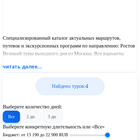
Специализированный каталог актуальных маршрутов,
путевок и экскурсионных программ по направлению: Ростов
Великий туры выходного дня из Москвы. Все варианты
отдыха со всеми ценами, питанием, перелетом или
читать далее...
автобусным проездом и актуальным графиком заездов от
United Travel Systems.
4
Найдено туров:
Выберите количество дней:
Все
2 дн.
3 дн.
Выберите конкретную длительность или «Все»
Бюджет:
от
13 190
до
22 900
RUB