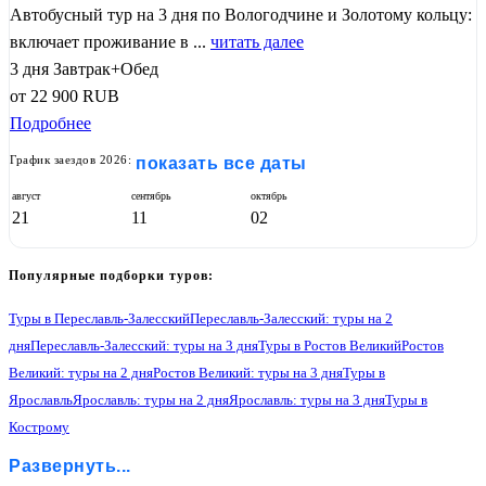
Автобусный тур на 3 дня по Вологодчине и Золотому кольцу:
включает проживание в ...
читать далее
3 дня
Завтрак+Обед
от
22 900
RUB
Подробнее
График заездов 2026:
показать все даты
август
сентябрь
октябрь
21
11
02
Популярные подборки туров:
Туры в Переславль-Залесский
Переславль-Залесский: туры на 2
дня
Переславль-Залесский: туры на 3 дня
Туры в Ростов Великий
Ростов
Великий: туры на 2 дня
Ростов Великий: туры на 3 дня
Туры в
Ярославль
Ярославль: туры на 2 дня
Ярославль: туры на 3 дня
Туры в
Кострому
Кострома: туры на 2 дня
Кострома: туры на 3 дня
Туры в Плес
Развернуть...
Плес: туры на 2 дня
Туры в Сергиев Посад
Сергиев Посад: туры на 3 дня