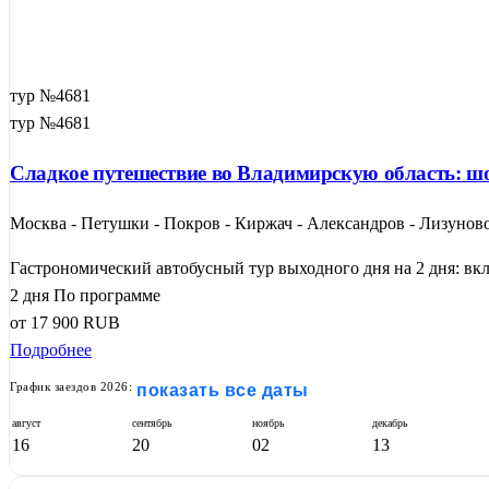
тур №4681
тур №4681
Сладкое путешествие во Владимирскую область: шо
Москва - Петушки - Покров - Киржач - Александров - Лизуново
Гастрономический автобусный тур выходного дня на 2 дня: вкл
2 дня
По программе
от
17 900
RUB
Подробнее
График заездов 2026:
показать все даты
август
сентябрь
ноябрь
декабрь
16
20
02
13