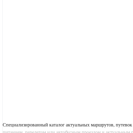
Специализированный каталог актуальных маршрутов, путевок 
питанием, перелетом или автобусным проездом и актуальным гра