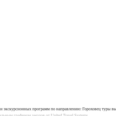
и экскурсионных программ по направлению: Гороховец туры вы
ьным графиком заездов от United Travel Systems.