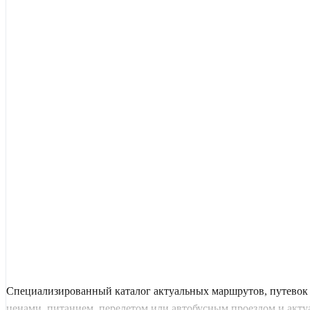
Специализированный каталог актуальных маршрутов, путевок 
ценами, питанием, перелетом или автобусным проездом и актуал