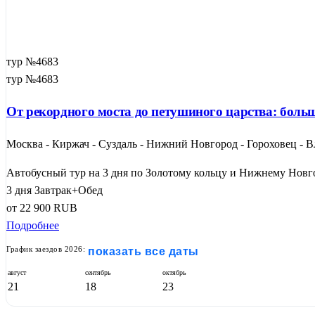
тур №4683
тур №4683
От рекордного моста до петушиного царства: боль
Москва - Киржач - Суздаль - Нижний Новгород - Гороховец - 
Автобусный тур на 3 дня по Золотому кольцу и Нижнему Новго
3 дня
Завтрак+Обед
от
22 900
RUB
Подробнее
График заездов 2026:
показать все даты
август
сентябрь
октябрь
21
18
23