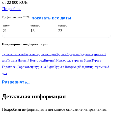
от
22 900
RUB
Подробнее
График заездов 2026:
показать все даты
август
сентябрь
октябрь
21
18
23
Популярные подборки туров:
Туры в Киржач
Киржач: туры на 3 дня
Туры в Суздаль
Суздаль: туры на 3
дня
Туры в Нижний Новгород
Нижний Новгород: туры на 3 дня
Туры в
Гороховец
Гороховец: туры на 3 дня
Туры в Владимир
Владимир: туры на 3
дня
Туры в Черкутино
Черкутино: туры на 3 дня
Туры в Петушки
Развернуть...
Петушки: туры на 3 дня
1
Детальная информация
Подробная информация и детальное описание направления.