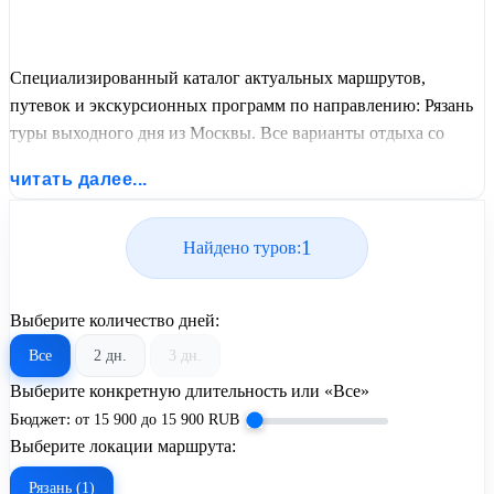
Специализированный каталог актуальных маршрутов,
путевок и экскурсионных программ по направлению: Рязань
туры выходного дня из Москвы. Все варианты отдыха со
всеми ценами, питанием, перелетом или автобусным
читать далее...
проездом и актуальным графиком заездов от United Travel
Systems.
1
Найдено туров:
Выберите количество дней:
Все
2 дн.
3 дн.
Выберите конкретную длительность или «Все»
Бюджет:
от
15 900
до
15 900
RUB
Выберите локации маршрута:
Рязань (1)