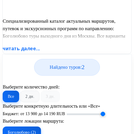
Специализированный каталог актуальных маршрутов,
путевок и экскурсионных программ по направлению:
Боголюбово туры выходного дня из Москвы. Все варианты
отдыха со всеми ценами, питанием, перелетом или
читать далее...
автобусным проездом и актуальным графиком заездов от
United Travel Systems.
2
Найдено туров:
Выберите количество дней:
Все
2 дн.
3 дн.
Выберите конкретную длительность или «Все»
Бюджет:
от
13 900
до
14 190
RUB
Выберите локации маршрута:
Боголюбово (2)