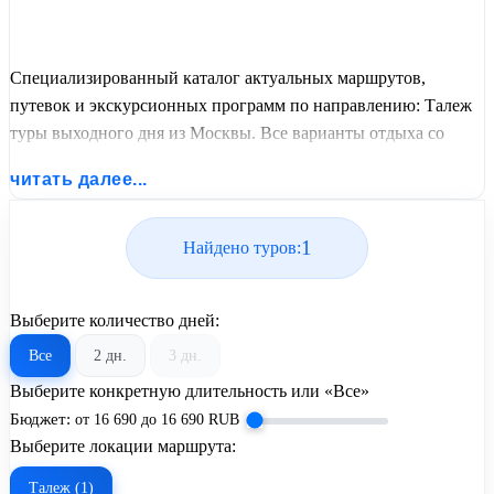
Специализированный каталог актуальных маршрутов,
путевок и экскурсионных программ по направлению: Талеж
туры выходного дня из Москвы. Все варианты отдыха со
всеми ценами, питанием, перелетом или автобусным
читать далее...
проездом и актуальным графиком заездов от United Travel
Systems.
1
Найдено туров:
Выберите количество дней:
Все
2 дн.
3 дн.
Выберите конкретную длительность или «Все»
Бюджет:
от
16 690
до
16 690
RUB
Выберите локации маршрута:
Талеж (1)