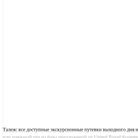
Талеж: все доступные экскурсионные путевки выходного дня 
или пляжный тур из базы предложений от United Travel Systems