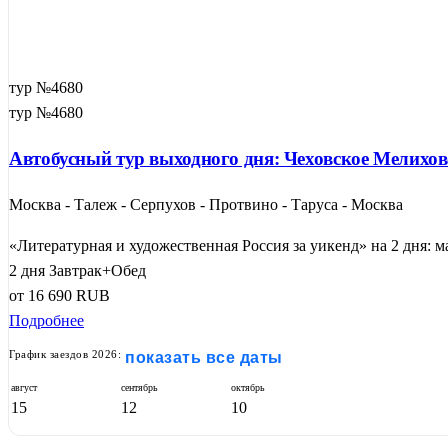
тур №4680
тур №4680
Автобусный тур выходного дня: Чеховское Мелихов
Москва - Талеж - Серпухов - Протвино - Таруса - Москва
«Литературная и художественная Россия за уикенд» на 2 дня: м
2 дня
Завтрак+Обед
от
16 690
RUB
Подробнее
График заездов 2026:
показать все даты
август
сентябрь
октябрь
15
12
10