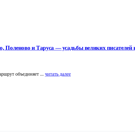
о, Поленово и Таруса — усадьбы великих писателей
аршрут объединяет ...
читать далее