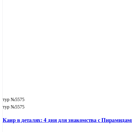
тур №5575
тур №5575
Каир в деталях: 4 дня для знакомства с Пирамид