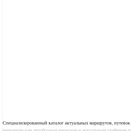
Специализированный каталог актуальных маршрутов, путевок 
перелетом или автобусным проездом и актуальным графиком заез