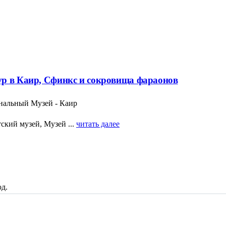
ур в Каир, Сфинкс и сокровища фараонов
нальный Музей - Каир
ский музей, Музей ...
читать далее
д.