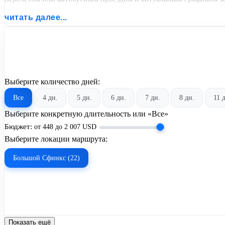
читать далее...
Выберите количество дней:
Все
4 дн.
5 дн.
6 дн.
7 дн.
8 дн.
11 
Выберите конкретную длительность или «Все»
Бюджет:
от
448
до
2 007
USD
Выберите локации маршрута:
Большой Сфинкс (22)
Показать ещё