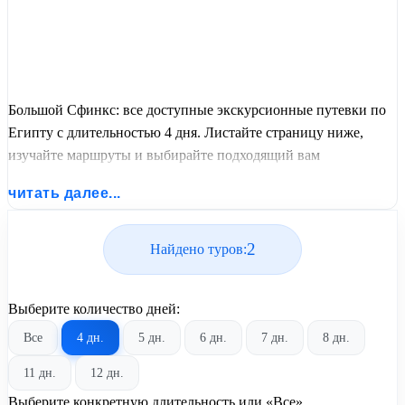
Большой Сфинкс: все доступные экскурсионные путевки по
Египту с длительностью 4 дня. Листайте страницу ниже,
изучайте маршруты и выбирайте подходящий вам
экскурсионный или пляжный тур из базы предложений от
читать далее...
United Travel Systems.
2
Найдено туров:
Выберите количество дней:
Все
4 дн.
5 дн.
6 дн.
7 дн.
8 дн.
11 дн.
12 дн.
Выберите конкретную длительность или «Все»