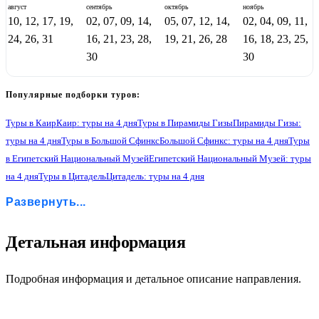
август
сентябрь
октябрь
ноябрь
10, 12, 17, 19,
02, 07, 09, 14,
05, 07, 12, 14,
02, 04, 09, 11,
24, 26, 31
16, 21, 23, 28,
19, 21, 26, 28
16, 18, 23, 25,
30
30
Популярные подборки туров:
Туры в Каир
Каир: туры на 4 дня
Туры в Пирамиды Гизы
Пирамиды Гизы:
туры на 4 дня
Туры в Большой Сфинкс
Большой Сфинкс: туры на 4 дня
Туры
в Египетский Национальный Музей
Египетский Национальный Музей: туры
на 4 дня
Туры в Цитадель
Цитадель: туры на 4 дня
Туры в Коптский Квартал
Коптский Квартал: туры на 4 дня
Развернуть...
Туры в Рынок Хан эль Халили
Рынок Хан эль Халили: туры на 4 дня
2
Детальная информация
Подробная информация и детальное описание направления.