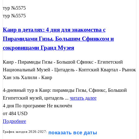
тур №5575
тур №5575
Каир в деталях: 4 дня для знакомства с
Пирамидами Гизы, Большим Сфинксом и
сокровищами Гранд Музея
Каир - Пирамиды Гизы - Большой Сфинкс - Египетский
Национальный Музей - Цитадель - Коптский Квартал - Рынок
Хан эль Халили - Каир
4-дневный тур в Каир: пирамиды Гизы, Сфинкс, Большой
Египетский музей, цитадель ...
читать далее
4 дня
По программе
Не включён
от
484
USD
Подробнее
График заездов 2026-2027:
показать все даты