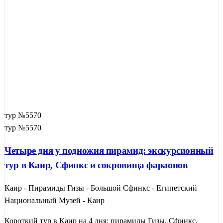
тур №5570
тур №5570
Четыре дня у подножия пирамид: экскурсионный
тур в Каир, Сфинкс и сокровища фараонов
Каир - Пирамиды Гизы - Большой Сфинкс - Египетский
Национальный Музей - Каир
Короткий тур в Каир на 4 дня: пирамиды Гизы, Сфинкс,