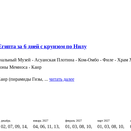
гипта за 6 дней с круизом по Нилу
альный Музей - Асуанская Плотина - Ком-Омбо - Филе - Храм Х
лоны Мемноса - Каир
аир (пирамиды Гизы, ...
читать далее
декабрь
январь
2027
февраль
2027
март
2027
02, 07, 09, 14,
04, 06, 11, 13,
01, 03, 08, 10,
01, 03, 08, 10,