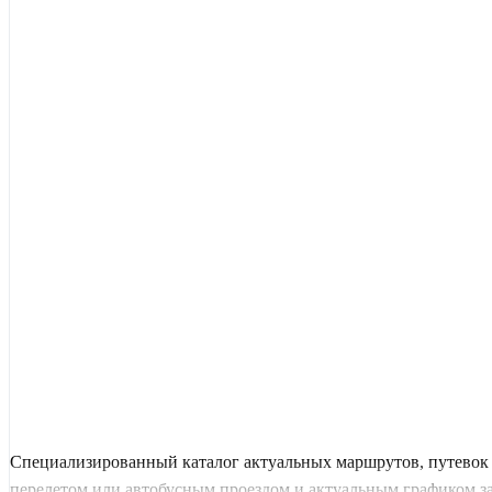
Специализированный каталог актуальных маршрутов, путевок 
перелетом или автобусным проездом и актуальным графиком заез