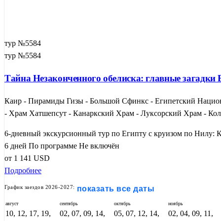
тур №5584
тур №5584
Тайна Незаконченного обелиска: главные загадки Е
Каир - Пирамиды Гизы - Большой Сфинкс - Египетский Национ
- Храм Хатшепсут - Канаркский Храм - Луксорский Храм - Ко
6-дневный экскурсионный тур по Египту с круизом по Нилу: К
6 дней
По программе
Не включён
от
1 141
USD
Подробнее
График заездов 2026-2027:
показать все даты
август
сентябрь
октябрь
ноябрь
10, 12, 17, 19,
02, 07, 09, 14,
05, 07, 12, 14,
02, 04, 09, 11,