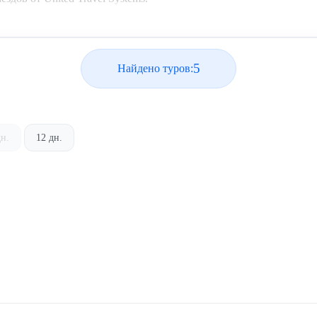
5
Найдено туров:
дн.
12 дн.