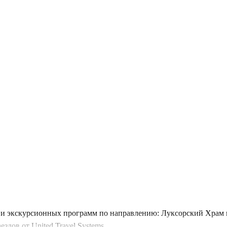
и экскурсионных программ по направлению: Луксорский Храм в
дов от United Travel Systems.