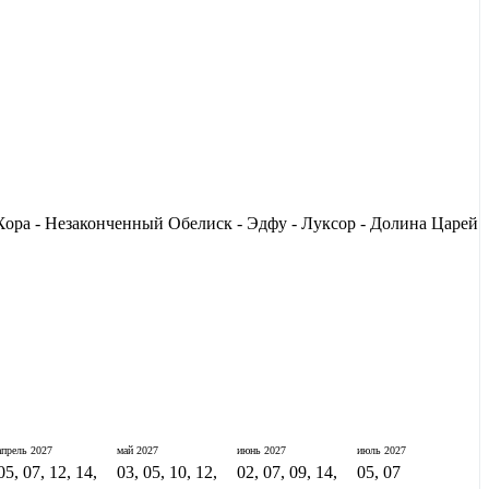
ора - Незаконченный Обелиск - Эдфу - Луксор - Долина Царей
апрель
2027
май
2027
июнь
2027
июль
2027
05, 07, 12, 14,
03, 05, 10, 12,
02, 07, 09, 14,
05, 07