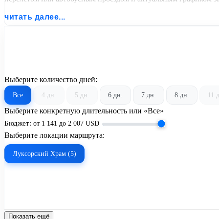
читать далее...
Выберите количество дней:
Все
4 дн.
5 дн.
6 дн.
7 дн.
8 дн.
11 
Выберите конкретную длительность или «Все»
Бюджет:
от
1 141
до
2 007
USD
Выберите локации маршрута:
Луксорский Храм (5)
Показать ещё