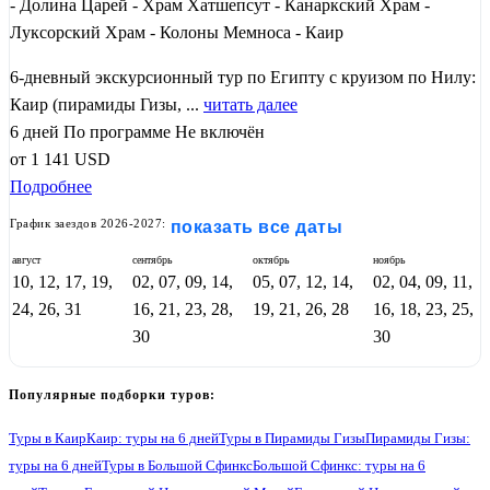
- Долина Царей - Храм Хатшепсут - Канаркский Храм -
Луксорский Храм - Колоны Мемноса - Каир
6-дневный экскурсионный тур по Египту с круизом по Нилу:
Каир (пирамиды Гизы, ...
читать далее
6 дней
По программе
Не включён
от
1 141
USD
Подробнее
График заездов 2026-2027:
показать все даты
август
сентябрь
октябрь
ноябрь
10, 12, 17, 19,
02, 07, 09, 14,
05, 07, 12, 14,
02, 04, 09, 11,
24, 26, 31
16, 21, 23, 28,
19, 21, 26, 28
16, 18, 23, 25,
30
30
Популярные подборки туров:
Туры в Каир
Каир: туры на 6 дней
Туры в Пирамиды Гизы
Пирамиды Гизы:
туры на 6 дней
Туры в Большой Сфинкс
Большой Сфинкс: туры на 6