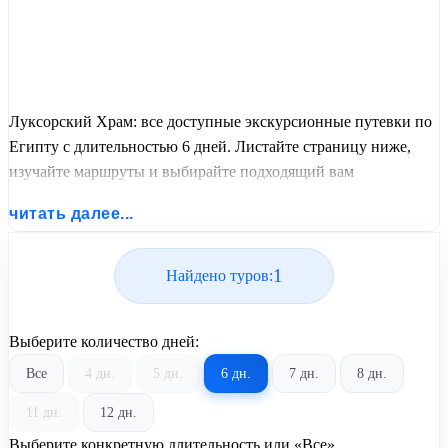
Луксорский Храм: все доступные экскурсионные путевки по
Египту с длительностью 6 дней. Листайте страницу ниже,
изучайте маршруты и выбирайте подходящий вам
экскурсионный или пляжный тур из базы предложений от
читать далее...
United Travel Systems.
1
Найдено туров:
Выберите количество дней:
Все
4 дн.
5 дн.
6 дн.
7 дн.
8 дн.
11 дн.
12 дн.
Выберите конкретную длительность или «Все»