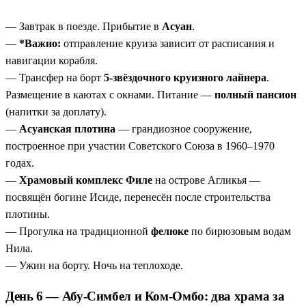
— Завтрак в поезде. Прибытие в
Асуан
.
—
*Важно:
отправление круиза зависит от расписания и
навигации корабля.
— Трансфер на борт
5-звёздочного круизного лайнера
.
Размещение в каютах с окнами. Питание —
полный пансион
(напитки за доплату).
—
Асуанская плотина
— грандиозное сооружение,
построенное при участии Советского Союза в 1960–1970
годах.
—
Храмовый комплекс Филе
на острове Агликья —
посвящён богине Исиде, перенесён после строительства
плотины.
— Прогулка на традиционной
фелюке
по бирюзовым водам
Нила.
— Ужин на борту. Ночь на теплоходе.
День 6 — Абу-Симбел и Ком-Омбо: два храма за