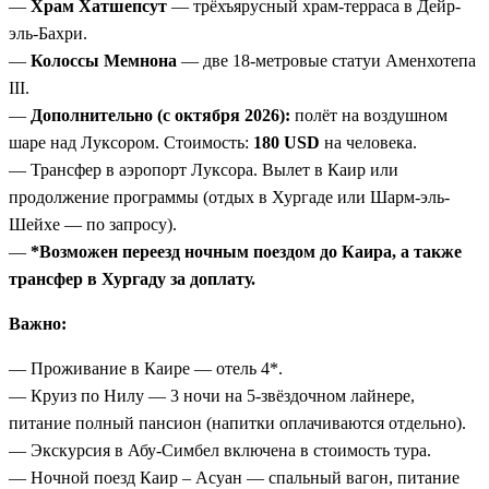
—
Храм Хатшепсут
— трёхъярусный храм-терраса в Дейр-
эль-Бахри.
—
Колоссы Мемнона
— две 18-метровые статуи Аменхотепа
III.
—
Дополнительно (с октября 2026):
полёт на воздушном
шаре над Луксором. Стоимость:
180 USD
на человека.
— Трансфер в аэропорт Луксора. Вылет в Каир или
продолжение программы (отдых в Хургаде или Шарм-эль-
Шейхе — по запросу).
—
*Возможен переезд ночным поездом до Каира, а также
трансфер в Хургаду за доплату.
Важно:
— Проживание в Каире — отель 4*.
— Круиз по Нилу — 3 ночи на 5-звёздочном лайнере,
питание полный пансион (напитки оплачиваются отдельно).
— Экскурсия в Абу-Симбел включена в стоимость тура.
— Ночной поезд Каир – Асуан — спальный вагон, питание