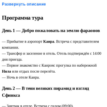
экскурсия к великим храмам Рамсеса II уже включена в
Развернуть описание
Луксорский храмы, Долина Царей, Колоссы Мемнона, храм
стоимость. Вы увидите чудо Нубии без скрытых
Хатшепсут). Доп. опции: круиз по Нилу в Каире, полёт на
платежей.
Программа тура
шаре, продление в Хургаде.
Путь фараона за 8 дней
— вы пройдёте маршрут,
который древние правители преодолевали годами: от
День 1 — Добро пожаловать на землю фараонов
пирамид Каира до Нубии и Долины Царей.
Ночной поезд — больше чем транспорт
— это
— Прибытие в аэропорт
Каира
. Встреча с представителем
отдельное приключение: спальный вагон, ужин под стук
компании.
колёс и рассвет над Нилом.
— Трансфер и заселение в отель. Отель подтверждён с 14:00
Два храма за один день
— в программе не просто Абу-
дня приезда.
Симбел, а ещё и Ком-Омбо в тот же день. Максимум
— Первое знакомство с Каиром: прогулка по набережной
впечатлений без потери темпа.
Нила
или отдых после перелёта.
Свобода выбора
— дополнительные опции на любой
— Ночь в отеле Каира.
вкус: круиз с шоу в Каире, полёт на шаре, продление в
День 2 — В тени великих пирамид и взгляд
Хургаде. Вы сами решаете, как дополнить тур.
Сфинкса
— Завтрак в отеле. Встреча с гидом (09:00).