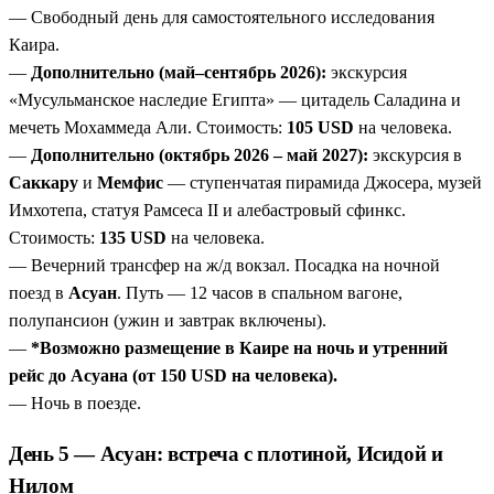
— Свободный день для самостоятельного исследования
Каира.
—
Дополнительно (май–сентябрь 2026):
экскурсия
«Мусульманское наследие Египта» — цитадель Саладина и
мечеть Мохаммеда Али. Стоимость:
105 USD
на человека.
—
Дополнительно (октябрь 2026 – май 2027):
экскурсия в
Саккару
и
Мемфис
— ступенчатая пирамида Джосера, музей
Имхотепа, статуя Рамсеса II и алебастровый сфинкс.
Стоимость:
135 USD
на человека.
— Вечерний трансфер на ж/д вокзал. Посадка на ночной
поезд в
Асуан
. Путь — 12 часов в спальном вагоне,
полупансион (ужин и завтрак включены).
—
*Возможно размещение в Каире на ночь и утренний
рейс до Асуана (от 150 USD на человека).
— Ночь в поезде.
День 5 — Асуан: встреча с плотиной, Исидой и
Нилом