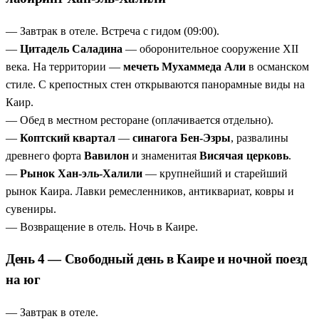
— Завтрак в отеле. Встреча с гидом (09:00).
—
Цитадель Саладина
— оборонительное сооружение XII
века. На территории —
мечеть Мухаммеда Али
в османском
стиле. С крепостных стен открываются панорамные виды на
Каир.
— Обед в местном ресторане (оплачивается отдельно).
—
Коптский квартал
—
синагога Бен-Эзры
, развалины
древнего форта
Вавилон
и знаменитая
Висячая церковь
.
—
Рынок Хан-эль-Халили
— крупнейший и старейший
рынок Каира. Лавки ремесленников, антиквариат, ковры и
сувениры.
— Возвращение в отель. Ночь в Каире.
День 4 — Свободный день в Каире и ночной поезд
на юг
— Завтрак в отеле.