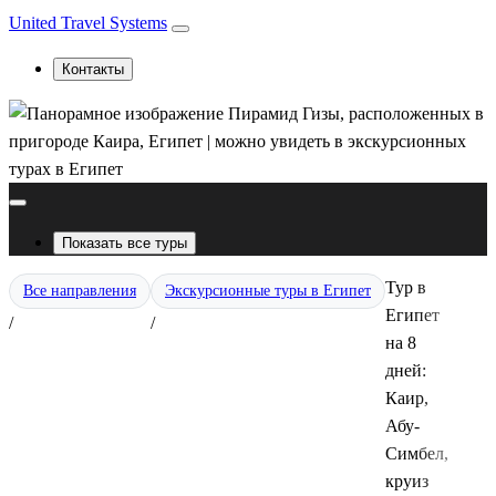
United Travel Systems
Контакты
Показать все туры
Тур в
Все направления
Экскурсионные туры в Египет
Египет
/
/
на 8
дней:
Каир,
Абу-
Симбел,
круиз