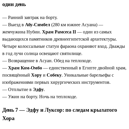
один день
— Ранний завтрак на борту.
— Выезд в
Абу-Симбел
(280 км южнее Асуана) —
жемчужина Нубии.
Храм Рамсеса II
— один из самых
выдающихся памятников древнеегипетской архитектуры.
Четыре колоссальные статуи фараона охраняют вход. Дважды
в год лучи солнца освещают святилище.
— Возвращение в Асуан. Обед на теплоходе.
—
Храм Ком-Омбо
— единственный в Египте двойной храм,
посвящённый
Хору
и
Собеку
. Уникальные барельефы с
изображениями первых хирургических инструментов.
— Отплытие в
Эдфу
.
— Ужин на борту. Ночь на теплоходе.
День 7 — Эдфу и Луксор: по следам крылатого
Хора