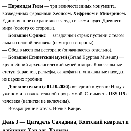
—
Пирамиды Гизы
— три величественных монумента,
возведённых фараонами
Хеопсом
,
Хефреном
и
Микерином
.
Единственное сохранившееся чудо из семи чудес Древнего
мира (осмотр со стороны).
—
Большой Сфинкс
— загадочный страж пустыни с телом
льва и головой человека (осмотр со стороны).
— Обед в местном ресторане (оплачивается отдельно).
—
Большой Египетский музей
(Grand Egyptian Museum) —
крупнейший археологический музей в мире. Колоссальные
статуи фараонов, рельефы, саркофаги и уникальные находки
из царских гробниц.
—
Дополнительно (с 01.10.2026):
вечерний круиз по Нилу с
ужином и развлекательной программой. Стоимость:
US$ 115
с
человека (напитки не включены).
— Возвращение в отель. Ночь в Каире.
День 3 — Цитадель Саладина, Коптский квартал и
лабиринт Хан-эль-Халили