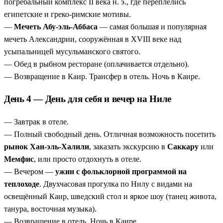
погребальный комплекс II века н. э., где переплелись
египетские и греко-римские мотивы.
—
Мечеть Абу-эль-Аббаса
— самая большая и популярная
мечеть Александрии, сооружённая в XVIII веке над
усыпальницей мусульманского святого.
— Обед в рыбном ресторане (оплачивается отдельно).
— Возвращение в Каир. Трансфер в отель. Ночь в Каире.
День 4 — День для себя и вечер на Ниле
— Завтрак в отеле.
— Полный свободный день. Отличная возможность посетить
рынок Хан-эль-Халили
, заказать экскурсию в
Саккару
или
Мемфис
, или просто отдохнуть в отеле.
— Вечером —
ужин с фольклорной программой на
теплоходе
. Двухчасовая прогулка по Нилу с видами на
освещённый Каир, шведский стол и яркое шоу (танец живота,
танура, восточная музыка).
— Возвращение в отель. Ночь в Каире.