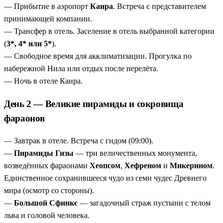
Старый Каир с церквями и синагогой, колоритный
— Прибытие в аэропорт
Каира
. Встреча с представителем
рынок Хан-эль-Халили.
принимающей компании.
Александрия в один день
— Королевский музей
— Трансфер в отель. Заселение в отель выбранной категории
драгоценностей, цитадель Кайт-Бей, катакомбы и
(
3*, 4* или 5*
).
мечеть.
— Свободное время для акклиматизации. Прогулка по
Гибкость в выборе отеля
— 3*, 4* или 5* на ваш вкус
набережной Нила или отдых после перелёта.
и бюджет.
— Ночь в отеле Каира.
День 2 — Великие пирамиды и сокровища
фараонов
— Завтрак в отеле. Встреча с гидом (09:00).
—
Пирамиды Гизы
— три величественных монумента,
возведённых фараонами
Хеопсом
,
Хефреном
и
Микерином
.
Единственное сохранившееся чудо из семи чудес Древнего
мира (осмотр со стороны).
—
Большой Сфинкс
— загадочный страж пустыни с телом
льва и головой человека.