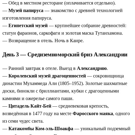
— Обед в местном ресторане (оплачивается отдельно).
—
Музей папируса
— знакомство с древней технологией
изготовления папируса.
—
Египетский музей
— крупнейшее собрание древностей:
статуи фараонов, саркофаги и золотая маска Тутанхамона.
— Возвращение в отель. Ночь в Каире.
День 3 — Средиземноморский бриз Александрии
— Ранний завтрак в отеле. Выезд в
Александрию
.
—
Королевский музей драгоценностей
— сокровищница
династии Мухаммеда Али (1805–1952). Золотые шахматные
доски, бинокли с бриллиантами, кубки с драгоценными
камнями и ожерелье самого паши.
—
Цитадель Кайт-Бей
— средневековая крепость,
возведённая в 1477 году на месте
Фаросского маяка
, одного
из семи чудес света.
—
Катакомбы Ком-эль-Шоакфа
— уникальный подземный