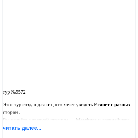
тур №5572
Этот тур создан для тех, кто хочет увидеть
Египет с разных
сторон
.
Вы начнёте с древней столицы —
Мемфиса
и древнейшего
некрополя
Саккары
, где стоит
ступенчатая пирамида
читать далее...
Джосера
— первая пирамида в истории человечества. Затем