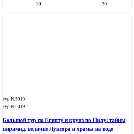
30
30
тур №5019
тур №5019
14
Большой тур по Египту и круиз по Нилу: тайны
пирамид, величие Луксора и храмы на воде