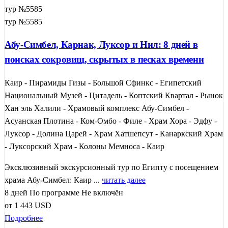
тур №5585
тур №5585
Абу-Симбел, Карнак, Луксор и Нил: 8 дней в
поисках сокровищ, скрытых в песках времени
Каир - Пирамиды Гизы - Большой Сфинкс - Египетский
Национальный Музей - Цитадель - Коптский Квартал - Рынок
Хан эль Халили - Храмовый комплекс Абу-Симбел -
Асуанская Плотина - Ком-Омбо - Филе - Храм Хора - Эдфу -
Луксор - Долина Царей - Храм Хатшепсут - Канаркский Храм
- Луксорский Храм - Колоны Мемноса - Каир
Эксклюзивный экскурсионный тур по Египту с посещением
храма Абу-Симбел: Каир ...
читать далее
8 дней
По программе
Не включён
от
1 443
USD
Подробнее