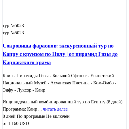
тур №5023
тур №5023
Сокровища фараонов: экскурсионный тур по
Каиру с круизом по Нилу | от пирамид Гизы до
Карнакского храма
Каир - Пирамиды Гизы - Большой Сфинкс - Египетский
Национальный Музей - Асуанская Плотина - Ком-Омбо -
Эдфу - Луксор - Каир
Индивидуальный комбинированный тур по Египту (8 дней).
Программа: Каир ...
читать далее
8 дней
По программе
Не включён
от
1 160
USD