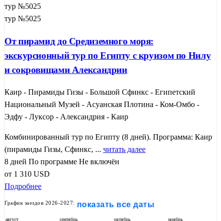
тур №5025
тур №5025
От пирамид до Средиземного моря:
экскурсионный тур по Египту с круизом по Нилу
и сокровищами Александрии
Каир - Пирамиды Гизы - Большой Сфинкс - Египетский
Национальный Музей - Асуанская Плотина - Ком-Омбо -
Эдфу - Луксор - Александрия - Каир
Комбинированный тур по Египту (8 дней). Программа: Каир
(пирамиды Гизы, Сфинкс, ...
читать далее
8 дней
По программе
Не включён
от
1 310
USD
Подробнее
График заездов 2026-2027:
показать все даты
август
сентябрь
октябрь
ноябрь