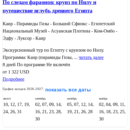
По следам фараонов: круиз по Нилу и
путешествие вглубь древнего Египта
Каир - Пирамиды Гизы - Большой Сфинкс - Египетский
Национальный Музей - Асуанская Плотина - Ком-Омбо -
Эдфу - Луксор - Каир
Экскурсионный тур по Египту с круизом по Нилу.
Программа: Каир (пирамиды Гизы, ...
читать далее
8 дней
По программе
Не включён
от
1 322
USD
Подробнее
График заездов 2026-2027:
показать все даты
август
сентябрь
октябрь
ноябрь
10, 12, 17, 19,
02, 07, 09, 14,
05, 07, 12, 14,
02, 04, 09, 11,
24, 26, 31
16, 21, 23, 28,
19, 21, 26, 28
16, 18, 23, 25,
30
30