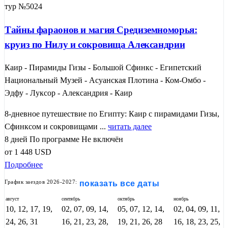
тур №5024
Тайны фараонов и магия Средиземноморья:
круиз по Нилу и сокровища Александрии
Каир - Пирамиды Гизы - Большой Сфинкс - Египетский
Национальный Музей - Асуанская Плотина - Ком-Омбо -
Эдфу - Луксор - Александрия - Каир
8-дневное путешествие по Египту: Каир с пирамидами Гизы,
Сфинксом и сокровищами ...
читать далее
8 дней
По программе
Не включён
от
1 448
USD
Подробнее
График заездов 2026-2027:
показать все даты
август
сентябрь
октябрь
ноябрь
10, 12, 17, 19,
02, 07, 09, 14,
05, 07, 12, 14,
02, 04, 09, 11,
24, 26, 31
16, 21, 23, 28,
19, 21, 26, 28
16, 18, 23, 25,