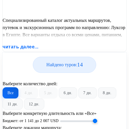
Специализированный каталог актуальных маршрутов,
путевок и экскурсионных программ по направлению: Луксор
в Египте. Все варианты отдыха со всеми ценами, питанием,
перелетом или автобусным проездом и актуальным графиком
читать далее...
заездов от United Travel Systems.
14
Найдено туров:
Выберите количество дней:
Все
4 дн.
5 дн.
6 дн.
7 дн.
8 дн.
11 дн.
12 дн.
Выберите конкретную длительность или «Все»
Бюджет:
от
1 141
до
2 007
USD
Выберите локации маршрута: