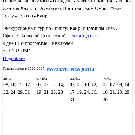
Национальный Музей - Цитадель - Коптский Квартал - Рынок
Хан эль Халили - Асуанская Плотина - Ком-Омбо - Филе -
Эдфу - Луксор - Каир
Экскурсионный тур по Египту: Каир (пирамиды Гизы,
Сфинкс, Большой Египетский ...
читать далее
8 дней
По программе
Не включён
от
1 333
USD
Подробнее
График заездов 2026-2027:
показать все даты
август
сентябрь
октябрь
ноябрь
08, 10, 15, 17,
05, 07, 12, 14,
03, 05, 10, 12,
02, 07, 09, 14,
22, 24, 29, 31
19, 21, 26, 28
17, 19, 24, 26,
16, 21, 23, 28,
31
30