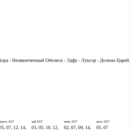
ора - Незаконченный Обелиск - Эдфу - Луксор - Долина Царей
апрель
2027
май
2027
июнь
2027
июль
2027
05, 07, 12, 14,
03, 05, 10, 12,
02, 07, 09, 14,
05, 07