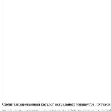
Специализированный каталог актуальных маршрутов, путевок 
автобусным проездом и актуальным графиком заездов от United 