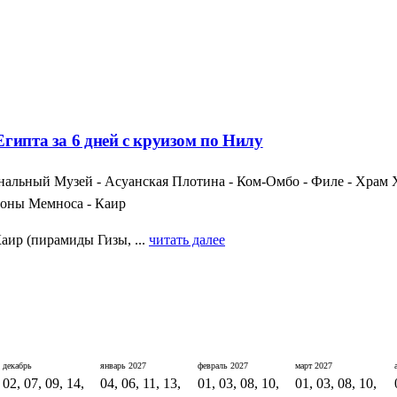
гипта за 6 дней с круизом по Нилу
альный Музей - Асуанская Плотина - Ком-Омбо - Филе - Храм Х
лоны Мемноса - Каир
аир (пирамиды Гизы, ...
читать далее
декабрь
январь
2027
февраль
2027
март
2027
02, 07, 09, 14,
04, 06, 11, 13,
01, 03, 08, 10,
01, 03, 08, 10,