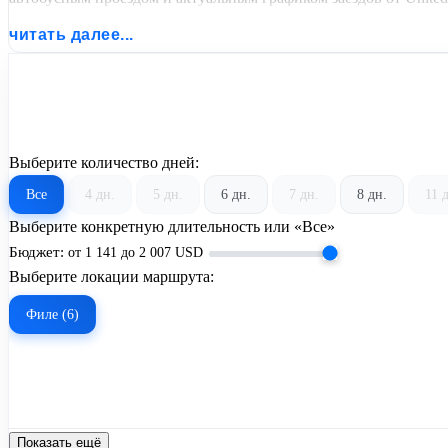
читать далее...
Выберите количество дней:
Все
4 дн.
5 дн.
6 дн.
7 дн.
8 дн.
11 
Выберите конкретную длительность или «Все»
Бюджет:
от
1 141
до
2 007
USD
Выберите локации маршрута:
Филе (6)
Показать ещё