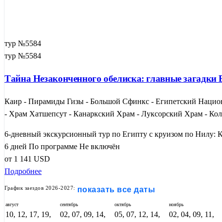
тур №5584
тур №5584
Тайна Незаконченного обелиска: главные загадки Е
Каир - Пирамиды Гизы - Большой Сфинкс - Египетский Национ
- Храм Хатшепсут - Канаркский Храм - Луксорский Храм - Ко
6-дневный экскурсионный тур по Египту с круизом по Нилу: К
6 дней
По программе
Не включён
от
1 141
USD
Подробнее
График заездов 2026-2027:
показать все даты
август
сентябрь
октябрь
ноябрь
10, 12, 17, 19,
02, 07, 09, 14,
05, 07, 12, 14,
02, 04, 09, 11,