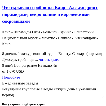
Что скрывают гробницы: Каир - Александрия с
пирамидами, некрополями и королевскими
сокровищами
Каир - Пирамиды Гизы - Большой Сфинкс - Египетский
Национальный Музей - Мемфис - Саккара - Александрия -
Каир
8-дневный экскурсионный тур по Египту: Саккара (пирамида
Джосера, гробницы ...
читать далее
8 дней
По программе
Не включён
от
1 070
USD
Подробнее
Ежедневные заезды
Регулярные групповые выезды каждый день в указанный
период.
Популярные подборки туров: