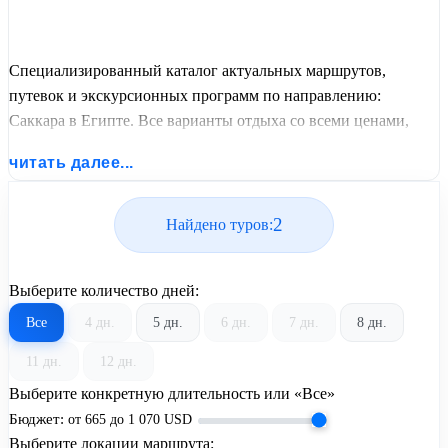
Специализированный каталог актуальных маршрутов,
путевок и экскурсионных программ по направлению:
Саккара в Египте. Все варианты отдыха со всеми ценами,
питанием, перелетом или автобусным проездом и актуальным
читать далее...
графиком заездов от United Travel Systems.
2
Найдено туров:
Выберите количество дней:
Все
4 дн.
5 дн.
6 дн.
7 дн.
8 дн.
11 дн.
12 дн.
Выберите конкретную длительность или «Все»
Бюджет:
от
665
до
1 070
USD
Выберите локации маршрута: