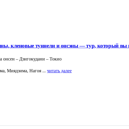
ны, кленовые туннели и онсэны — тур, который вы н
а онсен – Дзигокудани – Токио
а, Миядзима, Нагоя ...
читать далее