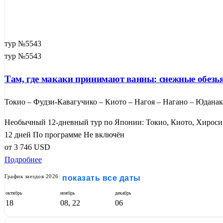
тур №5543
тур №5543
Там, где макаки принимают ванны: снежные обезья
Токио – Фудзи-Кавагучико – Киото – Нагоя – Нагано – Юданак
Необычный 12-дневный тур по Японии: Токио, Киото, Хиросим
12 дней
По программе
Не включён
от
3 746
USD
Подробнее
График заездов 2026:
показать все даты
октябрь
ноябрь
декабрь
18
08, 22
06