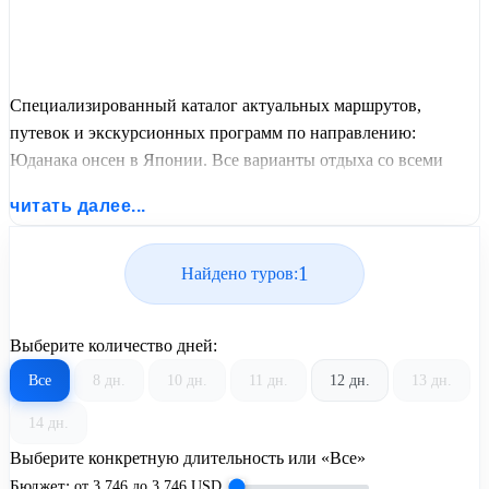
Специализированный каталог актуальных маршрутов,
путевок и экскурсионных программ по направлению:
Юданака онсен в Японии. Все варианты отдыха со всеми
ценами, питанием, перелетом или автобусным проездом и
читать далее...
актуальным графиком заездов от United Travel Systems.
1
Найдено туров:
Выберите количество дней:
Все
8 дн.
10 дн.
11 дн.
12 дн.
13 дн.
14 дн.
Выберите конкретную длительность или «Все»
Бюджет:
от
3 746
до
3 746
USD