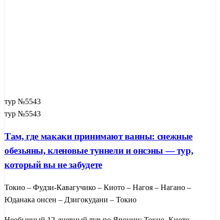
тур №5543
тур №5543
Там, где макаки принимают ванны: снежные
обезьяны, кленовые туннели и онсэны — тур,
который вы не забудете
Токио – Фудзи-Кавагучико – Киото – Нагоя – Нагано –
Юданака онсен – Дзигокудани – Токио
Необычный 12-дневный тур по Японии: Токио, Киото,