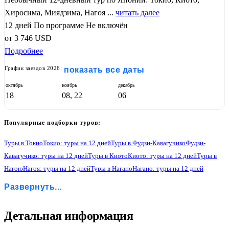
Хиросима, Миядзима, Нагоя ...
читать далее
12 дней
По программе
Не включён
от
3 746
USD
Подробнее
График заездов 2026:
показать все даты
октябрь
ноябрь
декабрь
18
08, 22
06
Популярные подборки туров:
Туры в Токио
Токио: туры на 12 дней
Туры в Фудзи-Кавагучико
Фудзи-
Кавагучико: туры на 12 дней
Туры в Киото
Киото: туры на 12 дней
Туры в
Нагою
Нагоя: туры на 12 дней
Туры в Нагано
Нагано: туры на 12 дней
Туры в Юданака онсен
Юданака онсен: туры на 12 дней
Туры в Дзигокудани
Развернуть...
Дзигокудани: туры на 12 дней
1
Детальная информация