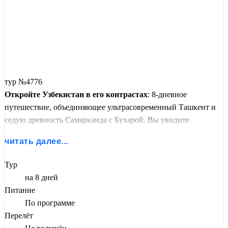
тур №4776
Откройте Узбекистан в его контрастах
: 8-дневное
путешествие, объединяющее ультрасовременный Ташкент и
седую древность Самарканда с Бухарой.
Вы увидите
футуристический гелиокомплекс с солнечной печью,
читать далее...
подниметесь в
горы Чимган
на канатной дороге, а затем
перенесетесь во времена Тамерлана. Вас ждут
легендарный
Тур
Регистан
,
мавзолей Гур-Эмир
и
минарет Калян
. Между
на 8 дней
городами — комфортные переезды на скоростных поездах.
Питание
Прогулки по современным кварталам столицы, древние
По программе
махалли и восточные базары создают неповторимую
Перелёт
атмосферу.
Почувствуйте ритм Великого Шелкового пути —