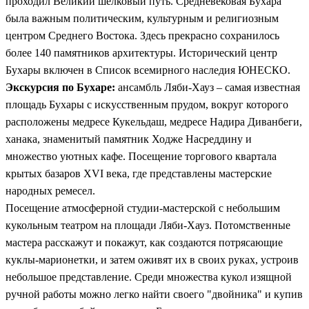
проходил Великий шелковый путь. Средневековая Бухара
была важным политическим, культурным и религиозным
центром Среднего Востока. Здесь прекрасно сохранилось
более 140 памятников архитектуры. Исторический центр
Бухары включен в Список всемирного наследия ЮНЕСКО.
Экскурсия по Бухаре:
ансамбль Ляби-Хауз – самая известная
площадь Бухары с искусственным прудом, вокруг которого
расположены медресе Кукельдаш, медресе Надира Диванбеги,
ханака, знаменитый памятник Ходже Насреддину и
множество уютных кафе. Посещение торгового квартала
крытых базаров XVI века, где представлены мастерские
народных ремесел.
Посещение атмосферной студии-мастерской с небольшим
кукольным театром на площади Ляби-Хауз. Потомственные
мастера расскажут и покажут, как создаются потрясающие
куклы-марионетки, и затем оживят их в своих руках, устроив
небольшое представление. Среди множества кукол изящной
ручной работы можно легко найти своего "двойника" и купив