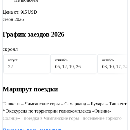
Не включён
забронируйте тур по лучшей цене!
Цена от:
915
USD
сезон 2026
График заездов 2026
скролл
август
сентябрь
октябрь
22
05, 12, 19, 26
03, 10, 17, 24,
Маршрут поездки
Ташкент – Чимганские горы – Самарканд – Бухара – Ташкент
* Экскурсия по территории гелиокомплекса «Физика-
Солнце» - поездка в Чимганские горы - посещение горного
курорта «Амирсой» - прогулка по вечернему Ташкенту -