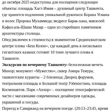
до октября 2025 недоступны для посещения следующие
объекты: площадь Хаст-Имам – духовный центр Ташкента,
где хранится подлинник уникальной рукописи Корана Усмана
и волос Пророка Мухаммеда; медресе Барак-хана, мавзолей
Кафал-аль-Шаши Мазар – одни из старейших памятников
архитектуры столицы.
Обед (включен в стоимость) в знаменитом Среднеазиатском
центре плова «Беш Козон», где каждый день в нескольких
гигантских казанах готовят 10 тонн лучшего плова в
Ташкенте.
Экскурсия по вечернему Ташкенту:
белоснежная мечеть
Минор; монумент «Мужество», сквер Амира Темура,
ташкентские куранты – 2 близнеца; Дворец форумов,
театральная площадь и Большой театр Узбекистана, площадь
Космонавтов. Парк «Анхор» – посещение этнографической
части с магазинами современных дизайнеров одежды,
украшений и посуды.
Переезд в Самарканд на вечернем поезде. (20:13–23:45, время