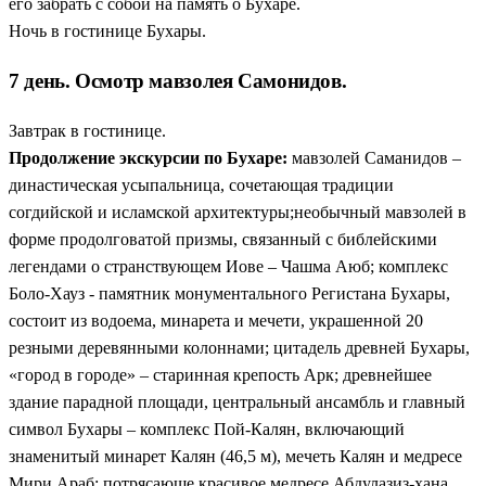
его забрать с собой на память о Бухаре.
Ночь в гостинице Бухары.
7 день. Осмотр мавзолея Самонидов.
Завтрак в гостинице.
Продолжение экскурсии по Бухаре:
мавзолей Саманидов –
династическая усыпальница, сочетающая традиции
согдийской и исламской архитектуры;необычный мавзолей в
форме продолговатой призмы, связанный с библейскими
легендами о странствующем Иове – Чашма Аюб; комплекс
Боло-Хауз - памятник монументального Регистана Бухары,
состоит из водоема, минарета и мечети, украшенной 20
резными деревянными колоннами; цитадель древней Бухары,
«город в городе» – старинная крепость Арк; древнейшее
здание парадной площади, центральный ансамбль и главный
символ Бухары – комплекс Пой-Калян, включающий
знаменитый минарет Калян (46,5 м), мечеть Калян и медресе
Мири Араб; потрясающе красивое медресе Абдулазиз-хана,