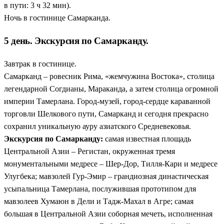
в пути: 3 ч 32 мин).
Ночь в гостинице Самарканда.
5 день. Экскурсия по Самарканду.
Завтрак в гостинице.
Самарканд – ровесник Рима, «жемчужина Востока», столица
легендарной Согдианы, Мараканда, а затем столица огромной
империи Тамерлана. Город-музей, город-сердце караванной
торговли Шелкового пути, Самарканд и сегодня прекрасно
сохранил уникальную ауру азиатского Средневековья.
Экскурсия по Самарканду:
самая известная площадь
Центральной Азии – Регистан, окруженная тремя
монументальными медресе – Шер-Дор, Тилля-Кари и медресе
Улугбека; мавзолей Гур-Эмир – грандиозная династическая
усыпальница Тамерлана, послужившая прототипом для
мавзолеев Хумаюн в Дели и Тадж-Махал в Агре; самая
большая в Центральной Азии соборная мечеть, исполненная