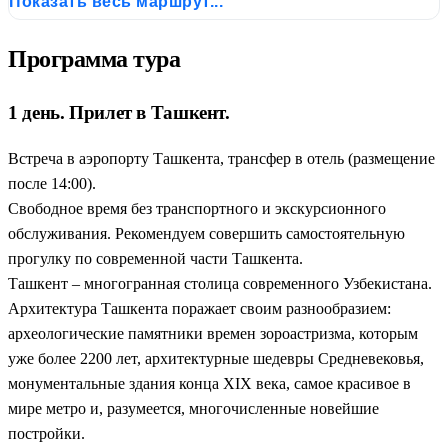
Показать весь маршрут...
обзорная экскурсия по Ташкенту - обед в центре плова «Беш
Козон» - экскурсия по Самарканду - обзорная экскурсия по
Программа тура
средневековой Бухаре - осмотр мавзолея Самонидов
1 день. Прилет в Ташкент.
Встреча в аэропорту Ташкента, трансфер в отель (размещение
после 14:00).
Свободное время без транспортного и экскурсионного
обслуживания. Рекомендуем совершить самостоятельную
прогулку по современной части Ташкента.
Ташкент – многогранная столица современного Узбекистана.
Архитектура Ташкента поражает своим разнообразием:
археологические памятники времен зороастризма, которым
уже более 2200 лет, архитектурные шедевры Средневековья,
монументальные здания конца XIX века, самое красивое в
мире метро и, разумеется, многочисленные новейшие
постройки.