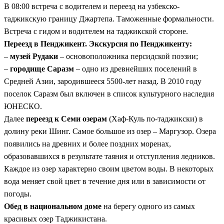
В 08:00 встреча с водителем и переезд на узбекско-
Семь озёр, семь оттенков
— бирюза, лазурь, изумруд. Вода
таджикскую границу Джартепа. Таможенные формальности.
здесь меняет цвет, а виды захватывают дух
Встреча с гидом и водителем на таджикской стороне.
Настоящий горный обед
— в национальном доме на берегу
Переезд в Пенджикент. Экскурсия по Пенджикенту:
озера, с местным гостеприимством и ароматом таджикской
–
музей Рудаки
– основоположника персидской поэзии;
кухни
–
городище Саразм
– одно из древнейших поселений в
Средней Азии, зародившееся 5500-лет назад. В 2010 году
поселок Саразм был включен в список культурного наследия
ЮНЕСКО.
Далее
переезд к Семи озерам
(Хаф-Куль по-таджикски) в
долину реки Шинг. Самое большое из озер – Маргузор. Озера
появились на древних и более поздних моренах,
образовавшихся в результате таяния и отступления ледников.
Каждое из озер характерно своим цветом воды. В некоторых
вода меняет свой цвет в течение дня или в зависимости от
погоды.
Обед в национальном доме
на берегу одного из самых
красивых озер Таджикистана.