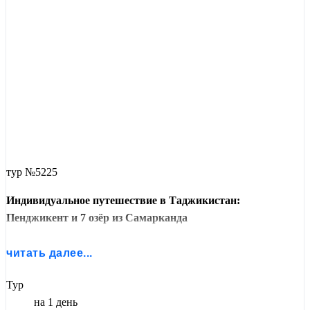
тур №5225
Индивидуальное путешествие в Таджикистан:
Пенджикент и 7 озёр из Самарканда
Один день — две страны. Пересеките границу и окажитесь в
читать далее...
древнем Таджикистане, где время течёт иначе, а горы
касаются облаков.
Тур
на 1 день
Пенджикент
встретит вас музеем Рудаки — отца персидской