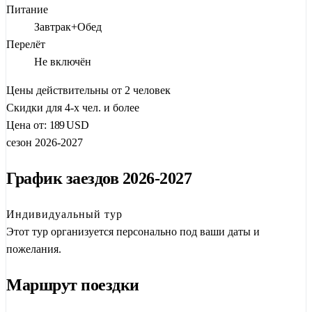
Питание
поэзии, чьи строки знает здесь каждый. А
городище Саразм
,
Завтрак+Обед
которому 5500 лет, покажет, где зарождалась первая городская
Перелёт
культура Средней Азии.
Не включён
Но главное чудо впереди —
Семь озёр
(Хафт-Куль).
Цены действительны от 2 человек
Бирюзовые, изумрудные, лазурные — вода здесь меняет цвет
Скидки для 4-х чел. и более
в течение дня, словно подчиняясь настроению гор. Обед в
Цена от:
189
USD
национальном доме на берегу одного из них станет тёплым
сезон 2026-2027
воспоминанием на всю жизнь.
График заездов 2026-2027
Это ваш личный тур — только вы, ваш гид и водитель.
Никаких групп, никакой спешки. Только вы и величественная
природа Памира.
Индивидуальный тур
Этот тур организуется персонально под ваши даты и
Один день — тысяча впечатлений. Позвольте себе это
пожелания.
приключение.
Маршрут поездки