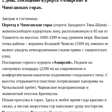
2 день. Посещение курорта «Амирсой» в
Чимганских горах.
Завтрак в гостинице.
Переезд в Чимганские горы
(отроги Западного Тянь-Шаня) –
живописнейшую курортную зону, расположенную в 85 км от
Ташкента на высотах 1600-3309 м над уровнем моря. Высшая
точка района – вершина Большой Чимган (3309 м), именно ее
можно увидеть невооруженным глазом прямо с ташкентских
улиц.
Посещение горного курорта
«Амирсой».
Подъем на
смотровую площадку (2290 м) на современном и
комфортабельном канатном подъемнике гондольного типа. С
высоты открываются поистине потрясающие панорамы на
Чаткальский хребет, Чарвакское водохранилище и
знаменитый поселок Бричмулла.
Пешая прогулка в горах. Здесь в любое время года красиво и
свежо, а чистая энергетика гор наполняет душу восторгом.