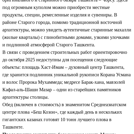
под огромным куполом можно приобрести местные
продукты, специи, ремесленные изделия и сувениры. В
районе Старого города, помимо традиционной восточной
архитектуры, можно увидеть аутентичные старинные махалли
(жилые кварталы) с глинобитными домами, узкими улочками
и подлинной атмосферой Старого Ташкента.
В связи с проведением строительных работ ориентировочно
до октября 2025 недоступны для посещения следующие
объекты: площадь Хаст-Имам – духовный центр Ташкента,
где хранится подлинник уникальной рукописи Корана Усмана
и волос Пророка Мухаммеда; медресе Барак-хана, мавзолей
Кафал-аль-Шаши Мазар – одни из старейших памятников
архитектуры столицы.
Обед (включен в стоимость) в знаменитом Среднеазиатском
центре плова «Беш Козон», где каждый день в нескольких
гигантских казанах готовят 10 тонн лучшего плова в
Ташкенте.