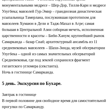
монументальными медресе – Шер-Дор, Тилля-Кари и медресе
Улугбека; мавзолей Гур-Эмир – грандиозная династическая
усыпальница Тамерлана, послужившая прототипом для
мавзолеев Хумаюн в Дели и Тадж-Махал в Агре; самая
большая в Центральной Азии соборная мечеть, исполненная
царственности и красоты – Биби-Ханум; крупнейший рынок
Самарканда – базар Сиаб; архитектурный ансамбль из 11
средневековых мавзолеев – Шахи-Зинда, музей обсерватории
Улугбека – одной из самых значительных обсерваторий
Средневековья, где под землей сохранился фрагмент
гигантского угломера (секстанта).
Ночь в гостинице Самарканда.
5 день. Экскурсия по Бухаре.
Завтрак в гостинице
В первой половине дня свободное время для самостоятельной
прогулки по Самарканду.