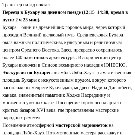
Трансфер на жд вокзал.
Переезд в Бухару на дневном поезде (12:15–14:38, время в
пути: 2 ч 23 мин).
Бухара – один из древнейших городов мира, через который
проходил Великий шелковый путь. Средневековая Бухара
была важным политическим, культурным и религиозным
центром Среднего Востока. Здесь прекрасно сохранилось
более 140 памятников архитектуры. Исторический центр
Бухары включен в Список всемирного наследия ЮНЕСКО.
Экскурсия по Бухаре:
ансамбль Ляби-Хауз – самая известная
площадь Бухары с искусственным прудом, вокруг которого
расположены медресе Кукельдаш, медресе Надира Диванбеги,
ханака, знаменитый памятник Ходже Насреддину и
множество уютных кафе. Посещение торгового квартала
крытых базаров XVI века, где представлены мастерские
народных ремесел.
Посещение атмосферной
мастерской марионеток
на
площади Ляби-Хауз. Потомственные мастера расскажут и