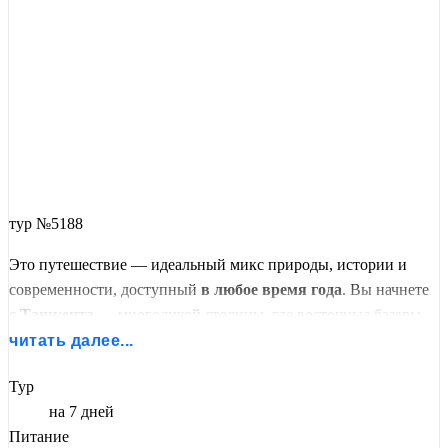
тур №5188
Это путешествие — идеальный микс природы, истории и
современности, доступный
в любое время года
. Вы начнете
с
Ташкента
— многоликой столицы, где восточные базары
соседствуют с ультрасовременными парками. Подниметесь в
читать далее...
Чимганские горы
на канатной дороге, увидите Чарвакское
Тур
водохранилище и вдохнете чистый воздух Тянь-Шаня.
на 7 дней
Затем вас ждут две жемчужины Шелкового пути:
Питание