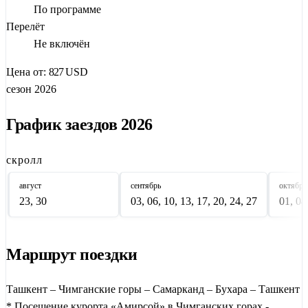
величественный
Самарканд
с площадью Регистан и
По программе
мавзолеем Гур-Эмир и древняя
Бухара
— город-музей под
Перелёт
открытым небом, где оживают легенды о Ходже Насреддине.
Не включён
А еще — мастерская марионеток, 10 тонн плова в центре
Цена от:
827
USD
Ташкента и уютные вечера в атмосфере восточного
сезон 2026
гостеприимства.
В компании единомышленников этот тур подарит вам
График заездов 2026
яркие эмоции, тысячи фото и настоящий вкус
Узбекистана.
скролл
август
сентябрь
октябрь
23, 30
03, 06, 10, 13, 17, 20, 24, 27
01, 04
Маршрут поездки
Ташкент – Чимганские горы – Самарканд – Бухара – Ташкент
* Посещение курорта «Амирсой» в Чимганских горах -