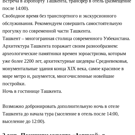
Встреча в аэропорту Ташкента, трансфер в отель (размещение
Ташкент во всем многообразии.
От базара Чорсу и музея
после 14:00).
прикладного искусства до парка «Ташкент-Сити» с поющими
Свободное время без транспортного и экскурсионного
фонтанами.
обслуживания. Рекомендуем совершить самостоятельную
прогулку по современной части Ташкента.
Комфортная логистика.
Скоростные поезда, удобные
Ташкент – многогранная столица современного Узбекистана.
трансферы и продуманный маршрут без лишней спешки.
Архитектура Ташкента поражает своим разнообразием:
археологические памятники времен зороастризма, которым
уже более 2200 лет, архитектурные шедевры Средневековья,
монументальные здания конца XIX века, самое красивое в
мире метро и, разумеется, многочисленные новейшие
постройки.
Ночь в гостинице Ташкента.
Возможно добронировать дополнительную ночь в отеле
Ташкента до начала тура (заселение в отель после 14:00,
выселение до 12:00).