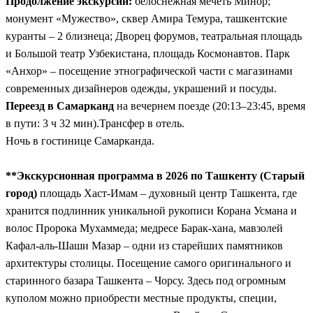
Продолжение экскурсии:
белоснежная мечеть Минор;
монумент «Мужество», сквер Амира Темура, ташкентские
куранты – 2 близнеца; Дворец форумов, театральная площадь
и Большой театр Узбекистана, площадь Космонавтов. Парк
«Анхор» – посещение этнографической части с магазинами
современных дизайнеров одежды, украшений и посуды.
Переезд в Самарканд
на вечернем поезде (20:13–23:45, время
в пути: 3 ч 32 мин).Трансфер в отель.
Ночь в гостинице Самарканда.
**Экскурсионная программа в 2026 по Ташкенту (Старый
город)
площадь Хаст-Имам – духовный центр Ташкента, где
хранится подлинник уникальной рукописи Корана Усмана и
волос Пророка Мухаммеда; медресе Барак-хана, мавзолей
Кафал-аль-Шаши Мазар – одни из старейших памятников
архитектуры столицы. Посещение самого оригинального и
старинного базара Ташкента – Чорсу. Здесь под огромным
куполом можно приобрести местные продукты, специи,