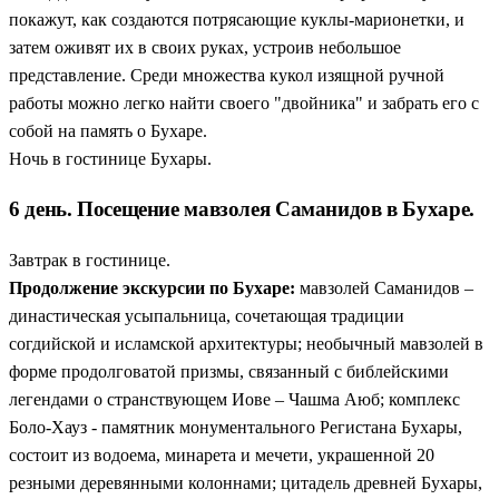
покажут, как создаются потрясающие куклы-марионетки, и
затем оживят их в своих руках, устроив небольшое
представление. Среди множества кукол изящной ручной
работы можно легко найти своего "двойника" и забрать его с
собой на память о Бухаре.
Ночь в гостинице Бухары.
6 день. Посещение мавзолея Саманидов в Бухаре.
Завтрак в гостинице.
Продолжение экскурсии по Бухаре:
мавзолей Саманидов –
династическая усыпальница, сочетающая традиции
согдийской и исламской архитектуры; необычный мавзолей в
форме продолговатой призмы, связанный с библейскими
легендами о странствующем Иове – Чашма Аюб; комплекс
Боло-Хауз - памятник монументального Регистана Бухары,
состоит из водоема, минарета и мечети, украшенной 20
резными деревянными колоннами; цитадель древней Бухары,