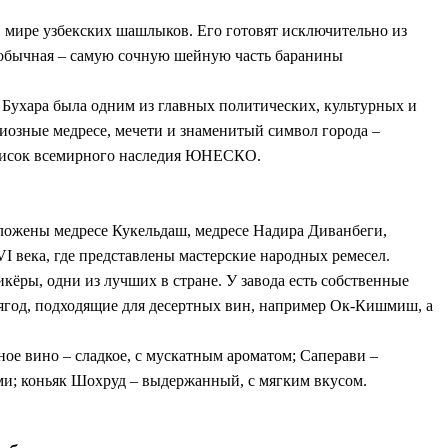
 мире узбекских шашлыков. Его готовят исключительно из
еобычная – самую сочную шейную часть баранины
 Бухара была одним из главных политических, культурных и
иозные медресе, мечети и знаменитый символ города –
Список всемирного наследия ЮНЕСКО.
оложены медресе Кукельдаш, медресе Надира Диванбеги,
 века, где представлены мастерские народных ремесел.
икёры, одни из лучших в стране. У завода есть собственные
 ягод, подходящие для десертных вин, например Ок-Кишмиш, а
ое вино – сладкое, с мускатным ароматом; Саперави –
ми; коньяк Шохруд – выдержанный, с мягким вкусом.