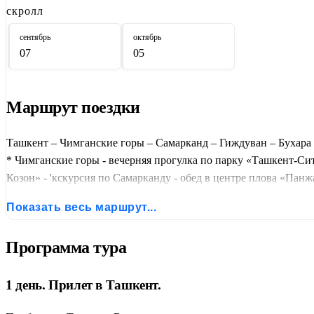
скролл
сентябрь
октябрь
07
05
Маршрут поездки
Ташкент – Чимганские горы – Самарканд – Гиждуван – Бухара
* Чимганские горы - вечерняя прогулка по парку «Ташкент-Сит
Козон» - 'кскурсия по Самарканду - обед в центре плова «Пан
винзавод «Шохруд» с дегустацией марочных вин - vавзолей Сам
Показать весь маршрут...
Программа тура
1 день. Прилет в Ташкент.