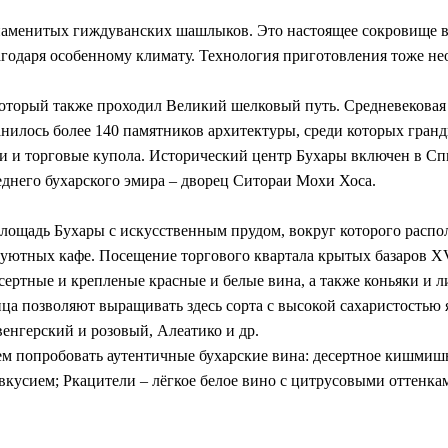
знаменитых гиждуванских шашлыков. Это настоящее сокровище в
агодаря особенному климату. Технология приготовления тоже н
 который также проходил Великий шелковый путь. Средневековая
анилось более 140 памятников архитектуры, среди которых гранд
ни и торговые купола. Исторический центр Бухары включен в 
еднего бухарского эмира – дворец Ситораи Мохи Хоса.
площадь Бухары с искусственным прудом, вокруг которого расп
ютных кафе. Посещение торгового квартала крытых базаров XVI
сертные и крепленые красные и белые вина, а также коньяки и л
нца позволяют выращивать здесь сорта с высокой сахаристостью
енгерский и розовый, Алеатико и др.
ем попробовать аутентичные бухарские вина: десертное кишмишн
кусием; Ркацители – лёгкое белое вино с цитрусовыми оттенка