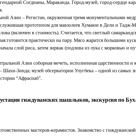
гендарной Согдианы, Мараканда. Город-музей, город-сердце ка
я.
ной Азии – Регистан, окруженная тремя монументальными медре
ослужившая прототипом для мавзолеев Хумаюн в Дели и Тадж-Ма
плова (включен в стоимость). Считается, что светлый самаркандс
ая готовится практически на пару. Мясо жарится большими кускам
чала слой риса, затем зирвак (подлива из лука с морковью и ну
нтральной Азии соборная мечеть, исполненная царственности и
– Шахи-Зинда; музей обсерватории Улугбека – одной из самых з
истории “Афрасиаб”.
густация гиждуванских шашлыков, экскурсия по Буха
томственных мастеров-керамистов. Знакомство с гиждуванской