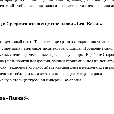
ентский «той оши», андижанский на рисе сорта «девзира» или а
ед в Среднеазиатском центре плова «Беш Козон».
– духовный центр Ташкента, где хранится подлинник уникальн
из старейших памятников архитектуры столицы. Посещение само
кты, специи, ремесленные изделия и сувениры. В районе Старо
лы) с глинобитными домами, узкими улочками и подлинной атм
зон»
, (включен в стоимость) где каждый день в нескольких гига
ления от обжарки мяса до закладки овощей, специй и риса.
бывшую столицу огромной империи Тамерлана.
ова «Панжаб».