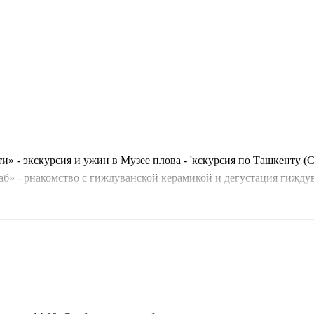
и» - экскурсия и ужин в Музее плова - 'кскурсия по Ташкенту (
жаб» - pнакомство с гиждуванской керамикой и дегустация гижду
анидов - дегустация чая с пряностями и сладостями - мастер-кл