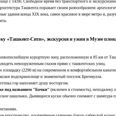
нице с 14:00. Свободное время без транспортного и экскурсион
рхитектура Ташкента поражает своим разнообразием: археологи
ые здания конца XIX века, самое красивое в мире метро и, раз
нта.
рку «Ташкент-Сити», экскурсия и ужин в Музее плова
живописнейшую курортную зону, расположенную в 85 км от Ташк
увидеть невооруженным глазом прямо с ташкентских улиц.
ю площадку (2290 м) на современном и комфортабельном канатн
акское водохранилище и знаменитый поселок Бричмулла.
ргетика гор наполняет душу восторгом.
чке под названием "Бочки"
(включен в стоимость), неподалеку 
екские шашлыки. Дымящиеся куски обычно снимают с шампура пря
онтанами.
е пространство, посвящённое главному блюду узбекской кухни.