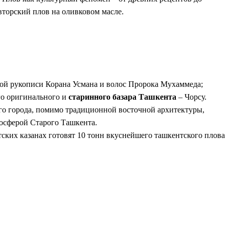
вторский плов на оливковом масле.
ой рукописи Корана Усмана и волос Пророка Мухаммеда;
го оригинального и
старинного базара Ташкента
– Чорсу.
го города, помимо традиционной восточной архитектуры,
осферой Старого Ташкента.
нтских казанах готовят 10 тонн вкуснейшего ташкентского плова