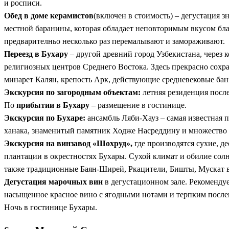
и росписи.
Обед в доме керамистов
(включен в стоимость) – дегустация 
местной баранины, которая обладает неповторимым вкусом бл
предварителньо несколько раз перемалывают и замораживают.
Переезд в Бухару
– другой древний город Узбекистана, через
религиозных центров Среднего Востока. Здесь прекрасно сохр
минарет Калян, крепость Арк, действующие средневековые ба
Экскурсия по загородным объектам:
летняя резиденция посл
По
прибытии в Бухару
– размещение в гостинице.
Экскурсия по Бухаре:
ансамбль Ляби-Хауз – самая известная 
ханака, знаменитый памятник Ходже Насреддину и множество у
Экскурсия на винзавод «Шохруд»,
где производятся сухие, де
плантации в окрестностях Бухары. Сухой климат и обилие сол
также традиционные Баян-Ширей, Ркацители, Бишты, Мускат в
Дегустация марочных вин
в дегустационном зале. Рекоменду
насыщенное красное вино с ягодными нотами и терпким послев
Ночь в гостинице Бухары.