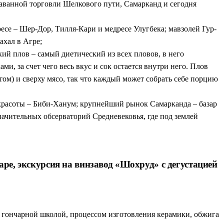
раванной торговли Шелкового пути, Самарканд и сегодня
се – Шер-Дор, Тилля-Кари и медресе Улугбека; мавзолей Гур-
хал в Агре;
кий плов – самый диетический из всех пловов, в него
и, за счет чего весь вкус и сок остается внутри него. Плов
том) и сверху мясо, так что каждый может собрать себе порцию
 красоты – Биби-Ханум; крупнейший рынок Самарканда – базар
начительных обсерваторий Средневековья, где под землей
ре, экскурсия на винзавод «Шохруд» с дегустацией
 гончарной школой, процессом изготовления керамики, обжига