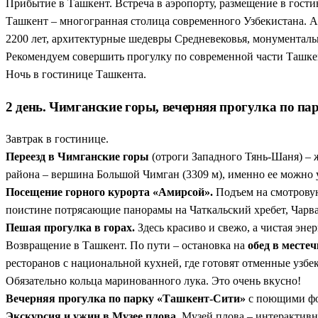
Прибытие в Ташкент. Встреча в аэропорту, размещение в гости
Ташкент – многогранная столица современного Узбекистана. А
2200 лет, архитектурные шедевры Средневековья, монументальн
Рекомендуем совершить прогулку по современной части Ташке
Ночь в гостинице Ташкента.
2 день. Чимганские горы, вечерняя прогулка по па
Завтрак в гостинице.
Переезд в Чимганские горы
(отроги Западного Тянь-Шаня) – 
района – вершина Большой Чимган (3309 м), именно ее можно 
Посещение горного курорта «Амирсой».
Подъем на смотрову
поистине потрясающие панорамы на Чаткальский хребет, Чарв
Пешая прогулка в горах.
Здесь красиво и свежо, а чистая эне
Возвращение в Ташкент. По пути – остановка на
обед в месте
ресторанов с национальной кухней, где готовят отменные узб
Обязательно кольца маринованного лука. Это очень вкусно!
Вечерняя прогулка по парку «Ташкент-Сити»
с поющими ф
Экскурсия и ужин в Музее плова.
Музей плова – интерактивно