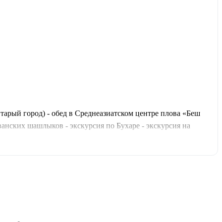
Старый город) - обед в Среднеазиатском центре плова «Беш
ванских шашлыков - экскурсия по Бухаре - экскурсия на
асс по приготовлению бухарского плова