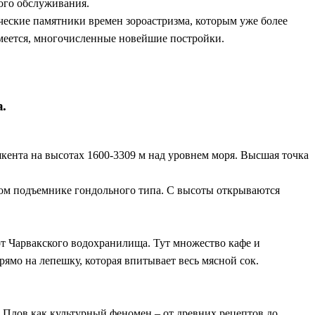
ного обслуживания.
ческие памятники времен зороастризма, которым уже более
умеется, многочисленные новейшие постройки.
.
ента на высотах 1600-3309 м над уровнем моря. Высшая точка
ом подъемнике гондольного типа. С высоты открываются
от Чарвакского водохранилища. Тут множество кафе и
мо на лепешку, которая впитывает весь мясной сок.
 Плов как культурный феномен – от древних рецептов до