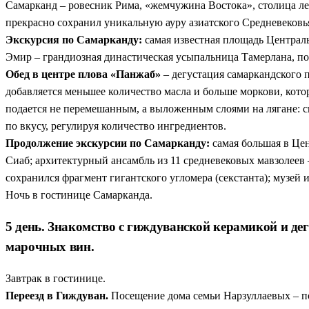
Самарканд – ровесник Рима, «жемчужина Востока», столица ле
прекрасно сохранил уникальную ауру азиатского Средневековь
Экскурсия по Самарканду:
самая известная площадь Централь
Эмир – грандиозная династическая усыпальница Тамерлана, п
Обед в центре плова «Панжаб»
– дегустация самаркандского 
добавляется меньшее количество масла и больше моркови, котор
подается не перемешанным, а выложенным слоями на лягане: сна
по вкусу, регулируя количество ингредиентов.
Продолжение экскурсии по Самарканду:
самая большая в Це
Сиаб; архитектурный ансамбль из 11 средневековых мавзолеев 
сохранился фрагмент гигантского угломера (секстанта); музей 
Ночь в гостинице Самарканда.
5 день. Знакомство с гиждуванской керамикой и де
марочных вин.
Завтрак в гостинице.
Переезд в Гиждуван.
Посещение дома семьи Нарзуллаевых – по