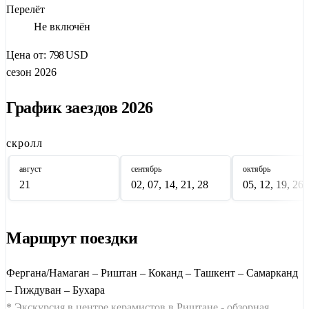
Осталось только купить билет. Сердце уже выбрало. А вы?
Перелёт
Не включён
Цена от:
798
USD
сезон 2026
График заездов 2026
скролл
август
сентябрь
октябрь
21
02, 07, 14, 21, 28
05, 12, 19, 26
Маршрут поездки
Фергана/Намаган – Риштан – Коканд – Ташкент – Самарканд
– Гиждуван – Бухара
* Экскурсия в центре керамистов в Риштане - обзорная