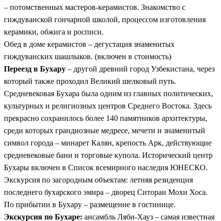
– потомственных мастеров-керамистов. Знакомство с
гиждуванской гончарной школой, процессом изготовления
керамики, обжига и росписи.
Обед в доме керамистов – дегустация знаменитых
гиждуванских шашлыков. (включен в стоимость)
Переезд в Бухару
– другой древний город Узбекистана, через
который также проходил Великий шелковый путь.
Средневековая Бухара была одним из главных политических,
культурных и религиозных центров Среднего Востока. Здесь
прекрасно сохранилось более 140 памятников архитектуры,
среди которых грандиозные медресе, мечети и знаменитый
символ города – минарет Калян, крепость Арк, действующие
средневековые бани и торговые купола. Исторический центр
Бухары включен в Список всемирного наследия ЮНЕСКО.
Экскурсия по загородным объектам: летняя резиденция
последнего бухарского эмира – дворец Ситораи Мохи Хоса.
По прибытии в Бухару – размещение в гостинице.
Экскурсия по Бухаре:
ансамбль Ляби-Хауз – самая известная