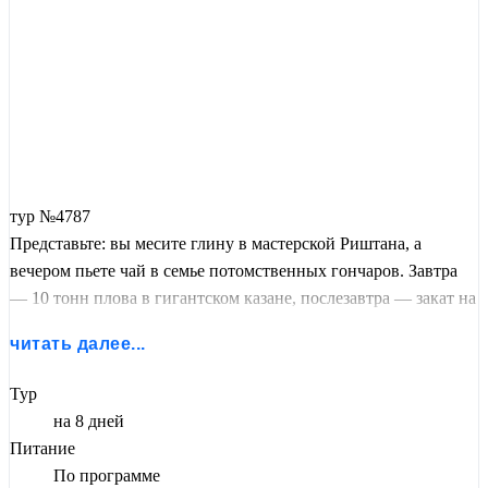
тур №4787
Представьте: вы месите глину в мастерской Риштана, а
вечером пьете чай в семье потомственных гончаров. Завтра
— 10 тонн плова в гигантском казане, послезавтра — закат на
площади, от которой перехватывает дыхание.
Самарканд,
читать далее...
Бухара, Ташкент, Коканд
— 8 дней, которые не умещаются
в фотоальбом. Без очередей, без спешки, без туристических
Тур
ловушек. Только живая история, настоящий восточный
на 8 дней
колорит и люди, для которых гость — дар божий. Отели 3–4*,
Питание
завтраки, обеды у мастеров, трансферы — всё включено.
По программе