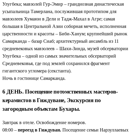
Улугбека; мавзолей Гур-Эмир – грандиозная династическая
усыпальница Тамерлана, послужившая прототипом для
мавзолеев Хумаюн в Дели и Тадж-Махал в Агре; самая
большая в Центральной Азии соборная мечеть, исполненная
царственности и красоты – Биби-Ханум; крупнейший рынок
Самарканда – базар Сиаб; архитектурный ансамбль из 11
средневековых мавзолеев – Шахи-Зинда, музей обсерватории
Улугбека – одной из самых значительных обсерваторий
Средневековья, где под землей сохранился фрагмент
гигантского угломера (секстанта).
Ночь в гостинице Самарканда.
6 ДЕНЬ. Посещение потомственных мастеров-
керамистов в Гиждуване, Экскурсия по
загородным объектам Бухары.
Завтрак в отеле. Освобождение номеров.
08:00 –
переезд в Гиждуван.
Посещение семьи Нарзуллаевых