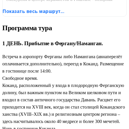
экскурсия по Коканду - горный перевал Камчик - экскурсия
Показать весь маршрут...
по Ташкенту (Старый город) - обед в знаменитом
Среднеазиатском центре плова «Беш Козон» - экскурсия по
Программа тура
Самарканду - посещение потомственных мастеров-
керамистов в Гиждуване - экскурсия по загородным объектам
Бухары - обзорная экскурсия по Бухаре
1 ДЕНЬ. Прибытие в Фергану/Наманган.
Встреча в аэропорту Ферганы либо Намангана (авиаперелёт
оплачивается дополнительно), переезд в Коканд. Размещение
в гостинице после 14:00.
Свободное время.
Коканд, расположенный у входа в плодородную Ферганскую
долину, был важным пунктом на Великом шелковом пути и
входил в состав античного государства Давань. Расцвет его
приходится на XVIII век, когда он стал столицей Кокандского
ханства (XVIII–XIX вв.) и религиозным центром региона –
здесь насчитывалось около 40 медресе и более 300 мечетей.
Ночь в гостинице Коканда.