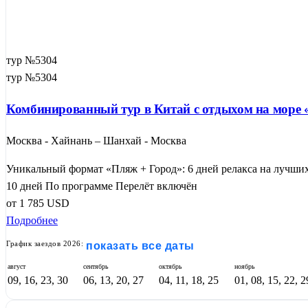
тур №5304
тур №5304
Комбинированный тур в Китай с отдыхом на море «
Москва - Хайнань – Шанхай - Москва
Уникальный формат «Пляж + Город»: 6 дней релакса на лучших
10 дней
По программе
Перелёт включён
от
1 785
USD
Подробнее
График заездов 2026:
показать все даты
август
сентябрь
октябрь
ноябрь
09, 16, 23, 30
06, 13, 20, 27
04, 11, 18, 25
01, 08, 15, 22, 2