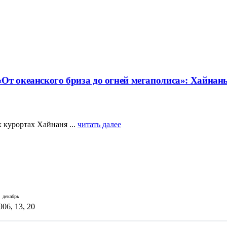
От океанского бриза до огней мегаполиса»: Хайнан
 курортах Хайнаня ...
читать далее
декабрь
9
06, 13, 20