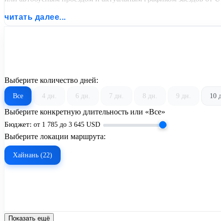
читать далее...
Выберите количество дней:
Все
4 дн.
6 дн.
7 дн.
8 дн.
9 дн.
10 
Выберите конкретную длительность или «Все»
Бюджет:
от
1 785
до
3 645
USD
Выберите локации маршрута:
Хайнань (22)
Показать ещё