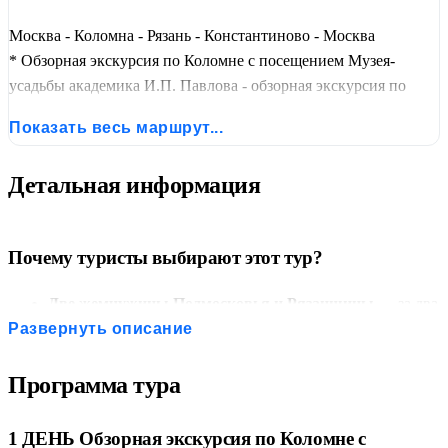
«Анна Снегина»
в доме помещицы Кашиной и
Москва - Коломна - Рязань - Константиново - Москва
Литературный музей
с личными вещами поэта. Пора
* Обзорная экскурсия по Коломне с посещением Музея-
выбирать отдых в России!
усадьбы академика И.П. Павлова - обзорная экскурсия по
Рязани -прогулка по с. Константиново посещением Музея
Показать весь маршрут...
поэмы «Анна Снегина» и Литературного музея
Детальная информация
Почему туристы выбирают этот тур?
Две жемчужины Подмосковья и Рязанщины
— за два
дня вы увидите Коломну с ее кремлем и купеческой
Развернуть описание
историей, древнюю Рязань с грандиозным Успенским
собором и Константиново — родину Сергея Есенина.
Программа тура
Усадьба первого русского нобелевского лауреата
—
посещение подлинного дома академика И.П. Павлова:
1 ДЕНЬ Обзорная экскурсия по Коломне с