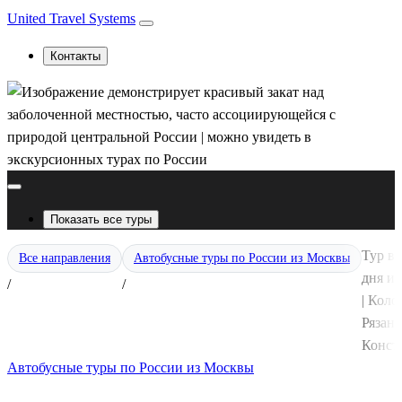
United Travel Systems
Контакты
Показать все туры
Тур в
Все направления
Автобусные туры по России из Москвы
дня и
/
/
| Коло
Рязань
Конст
Автобусные туры по России из Москвы