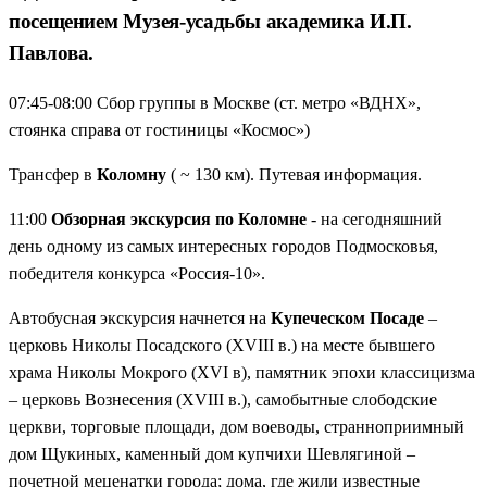
воссозданный быт, сад, надворные постройки и
посещением Музея-усадьбы академика И.П.
экспозиция, посвященная научным открытиям, которые
Павлова.
изменили мир.
Погружение в есенинскую эпоху
— уникальная
07:45-08:00 Сбор группы в Москве (ст. метро «ВДНХ»,
возможность побывать в доме помещицы Кашиной, где
стоянка справа от гостиницы «Космос»)
воссоздан интерьер начала XX века и раскрыта история
создания поэмы «Анна Снегина», а также увидеть
Трансфер в
Коломну
( ~ 130 км). Путевая информация.
личные вещи поэта в Литературном музее.
11:00
Обзорная экскурсия по Коломне
- на сегодняшний
Идеальный формат выходных: всё включено
—
день одному из самых интересных городов Подмосковья,
комфортабельный автобус из Москвы (м. ВДНХ),
победителя конкурса «Россия-10».
проживание в Рязани, завтрак, обеды и ужины (в
зависимости от выбранного пакета), а также полное
Автобусная экскурсия начнется на
Купеческом Посаде
–
экскурсионное сопровождение. Никаких лишних
церковь Николы Посадского (XVIII в.) на месте бывшего
хлопот — только впечатления.
храма Николы Мокрого (XVI в), памятник эпохи классицизма
– церковь Вознесения (XVIII в.), самобытные слободские
Готово. Если нужно что-то скорректировать (акценты, смена
церкви, торговые площади, дом воеводы, странноприимный
отелей, стилистика), скажите.
дом Щукиных, каменный дом купчихи Шевлягиной –
почетной меценатки города; дома, где жили известные