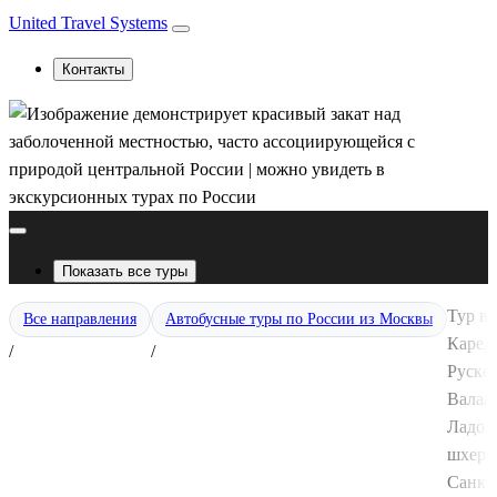
United Travel Systems
Контакты
Показать все туры
Тур в
Все направления
Автобусные туры по России из Москвы
Карел
/
/
Рускеа
Валаа
Ладож
шхеры
Санкт