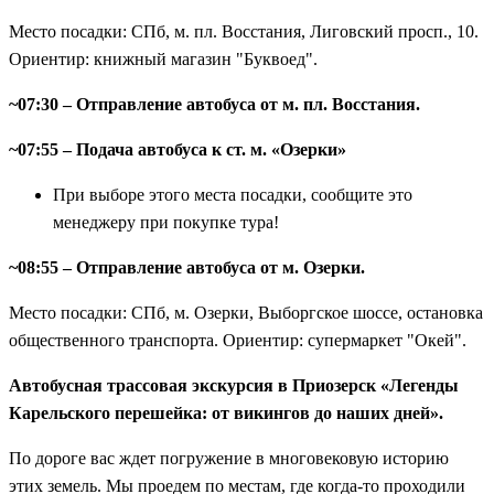
и история создали уникальный ландшафт, который
Место посадки: СПб, м. пл. Восстания, Лиговский просп., 10.
невозможно забыть.
Ориентир: книжный магазин "Буквоед".
Валаам на выбор: классика или катер со шхерами
—
вы сами решаете, как знакомиться с главной святыней
~07:30 – Отправление автобуса от м. пл. Восстания.
Северо-Запада: пешеходная экскурсия на «Метеоре» с
посещением монастыря и Никольского скита или водная
~07:55 – Подача автобуса к ст. м. «Озерки»
прогулка на катере с самостоятельным осмотром и
При выборе этого места посадки, сообщите это
посещением Ладожских шхер — архипелага скалистых
менеджеру при покупке тура!
островов невероятной красоты.
Сортавала — город с финской душой
— прогулка по
~08:55 – Отправление автобуса от м. Озерки.
городу с уникальной архитектурой, где сохранилось
наследие финского модерна. А еще — фирменные
Место посадки: СПб, м. Озерки, Выборгское шоссе, остановка
магазины форелевого хозяйства и карельских бальзамов
общественного транспорта. Ориентир: супермаркет "Окей".
для вкусных сувениров.
Автобусная трассовая экскурсия в Приозерск «Легенды
Два формата путешествия в одном туре
— вы можете
Карельского перешейка: от викингов до наших дней».
выбрать комфортный для себя вариант знакомства с
Валаамом, а гид всегда рядом, чтобы подсказать лучшие
По дороге вас ждет погружение в многовековую историю
маршруты и места для самостоятельных прогулок.
этих земель. Мы проедем по местам, где когда-то проходили