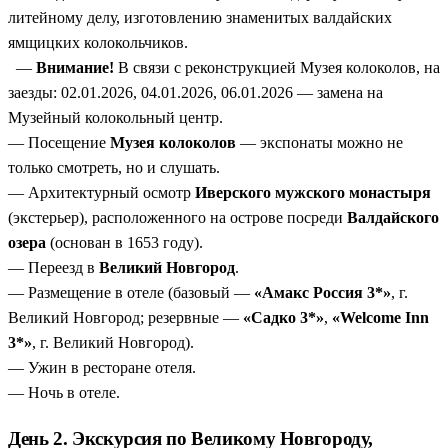
Фолк-рок мюзикл «Садко» и деревянное зодчество
—
литейному делу, изготовлению знаменитых валдайских
вечернее шоу, где былина оживает под современную
ямщицких колокольчиков.
музыку, и «Витославлицы» — коллекция деревянных
—
Внимание!
В связи с реконструкцией Музея колоколов, на
храмов и изб, перенесенных в заповедник со всей
заезды: 02.01.2026, 04.01.2026, 06.01.2026 — замена на
Новгородчины.
Музейный колокольный центр.
— Посещение
Музея колоколов
— экспонаты можно не
только смотреть, но и слушать.
— Архитектурный осмотр
Иверского мужского монастыря
(экстерьер), расположенного на острове посреди
Валдайского
озера
(основан в 1653 году).
— Переезд в
Великий Новгород
.
— Размещение в отеле (базовый —
«Амакс Россия 3*»
, г.
Великий Новгород; резервные —
«Садко 3*»
,
«Welcome Inn
3*»
, г. Великий Новгород).
— Ужин в ресторане отеля.
— Ночь в отеле.
День 2. Экскурсия по Великому Новгороду,