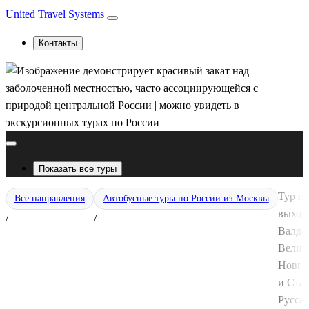
United Travel Systems
Контакты
Показать все туры
Тур на
Все направления
Автобусные туры по России из Москвы
выход
/
/
Валда
Велик
Новго
и Стар
Русса 