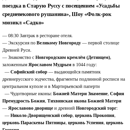
поездка в Старую Руссу с посещением «Усадьбы
средневекового рушанина», Шоу «Фолк-рок
мюзикл «Садко»
— 08:30 Завтрак в ресторане отеля.
— Экскурсия по
Великому Новгороду
— первой столице
Древней Руси.
— Знакомство с
Новгородским кремлём (Детинцем)
,
заложенным
Ярославом Мудрым
в 1044 году:
—
Софийский собор
— выдающийся памятник
древнерусского зодчества, фрагменты подлинной росписи на
центральном куполе и в Мартирьевской паперти
— Чудотворные иконы:
Божией Матери Знамение
,
София
Премудрость Божия
,
Тихвинская икона Божией Матери
—
Ярославово дворище
и древний
Новгородский торг
:
—
Николо-Дворищенский собор
,
церковь Прокопия
,
церковь Параскевы Пятницы
,
церковь Успения
,
церковь
Георгия