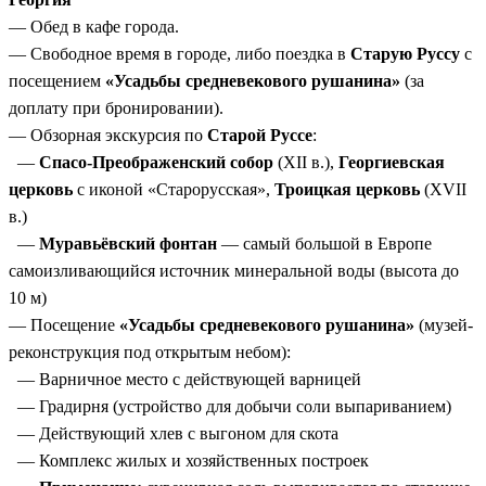
— Обед в кафе города.
— Свободное время в городе, либо поездка в
Старую Руссу
с
посещением
«Усадьбы средневекового рушанина»
(за
доплату при бронировании).
— Обзорная экскурсия по
Старой Руссе
:
—
Спасо-Преображенский собор
(XII в.),
Георгиевская
церковь
с иконой «Старорусская»,
Троицкая церковь
(XVII
в.)
—
Муравьёвский фонтан
— самый большой в Европе
самоизливающийся источник минеральной воды (высота до
10 м)
— Посещение
«Усадьбы средневекового рушанина»
(музей-
реконструкция под открытым небом):
— Варничное место с действующей варницей
— Градирня (устройство для добычи соли выпариванием)
— Действующий хлев с выгоном для скота
— Комплекс жилых и хозяйственных построек