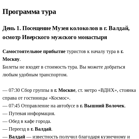
только увидеть, но и услышать его голос. А еще —
история знаменитых валдайских ямщицких
Программа тура
колокольчиков, ставших символом России.
Иверский монастырь на острове посреди
День 1. Посещение Музея колоколов в г. Валдай,
Валдайского озера
— основанный в 1653 году, этот
осмотр Иверского мужского монастыря
памятник зодчества окружен водами и лесами. Вы
оцените его величие с внешней стороны, любуясь игрой
Самостоятельное прибытие
туристов к началу тура в
г.
света на куполах.
Москву
.
Великий Новгород — первая столица Древней Руси
Билеты не входят в стоимость тура. Вы можете добраться
— кремль Детинец, Софийский собор с чудотворной
любым удобным транспортом.
иконой «Знамение», Ярославово дворище и Гостиный
двор. Здесь каждый камень хранит тысячелетнюю
— 07:30 Сбор группы в
г. Москве
, ст. метро «ВДНХ», стоянка
историю.
справа от гостиницы «Космос».
Старая Русса: солеварение и самый большой фонтан
— 07:45 Отправление на автобусе в
г. Вышний Волочек
.
Европы
— в «Усадьбе средневекового рушанина» вы
— Путевая информация.
увидите действующую солеварню и узнаете, как
— Обед в кафе города.
добывали «белое золото». А Муравьёвский фонтан,
— Переезд в
г. Валдай
.
поднимающийся на 10 метров, впечатлит любого.
—
Валдай
— известность получил благодаря кузнечному и