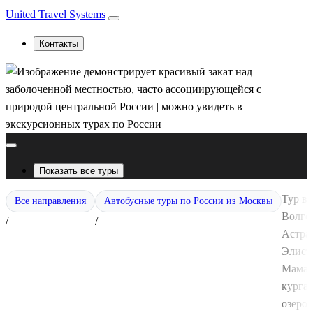
United Travel Systems
Контакты
Показать все туры
Тур в
Все направления
Автобусные туры по России из Москвы
Волго
/
/
Астра
Элисту
Мамае
курган
озеро