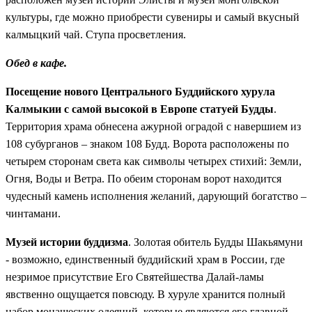
культуры, где можно приобрести сувениры и самый вкусный
калмыцкий чай. Ступа просветления.
Обед в кафе.
Посещение нового Центрального Буддийского хурула
Калмыкии с самой высокой в Европе статуей Будды
.
Территория храма обнесена ажурной оградой с навершием из
108 субурганов – знаком 108 Будд. Ворота расположены по
четырем сторонам света как символы четырех стихий: Земли,
Огня, Воды и Ветра. По обеим сторонам ворот находится
чудесный камень исполнения желаний, дарующий богатство –
чинтамани.
Музей истории буддизма
. Золотая обитель Будды Шакьямуни
- возможно, единственный буддийский храм в России, где
незримое присутствие Его Святейшества Далай-ламы
явственно ощущается повсюду. В хуруле хранится полный
набор монашеских одеяний, которые являются его главной