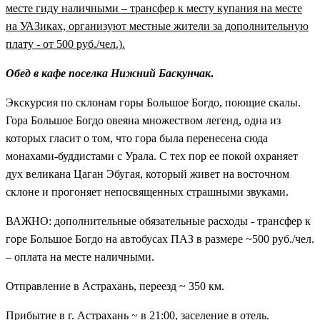
месте гиду наличными – трансфер к месту купания на месте
на УАЗиках, организуют местные жители за дополнительную
плату - от 500 руб./чел.).
Обед в кафе поселка Нижний Баскунчак
.
Экскурсия по склонам горы Большое Богдо, поющие скалы.
Гора Большое Богдо овеяна множеством легенд, одна из
которых гласит о том, что гора была перенесена сюда
монахами-буддистами с Урала. С тех пор ее покой охраняет
дух великана Цаган Эбугая, который живет на восточном
склоне и прогоняет непосвященных страшными звуками.
ВАЖНО: дополнительные обязательные расходы - трансфер к
горе Большое Богдо на автобусах ПАЗ в размере ~500 руб./чел.
– оплата на месте наличными.
Отправление в Астрахань, переезд ~ 350 км.
Прибытие в г. Астрахань ~ в 21:00, заселение в отель.