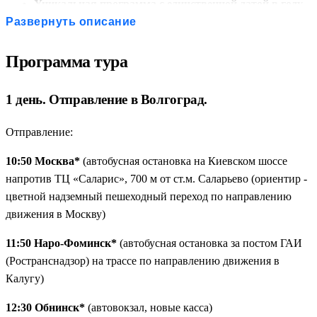
Уникальная программа с единственной датой в году
— возможность отправиться в большое путешествие по
Развернуть описание
Волгограду, Астрахани и Калмыкии, собранное в один
маршрут, который доступен только в этот раз.
Программа тура
Главная высота России
— Мамаев курган с
монументом «Родина-мать зовет!», залом Воинской
1 день. Отправление в Волгоград.
Славы и музеем-панорамой «Сталинградская битва».
Место, которое невозможно забыть.
Отправление:
Самое солёное озеро в мире
— Баскунчак с целебной
10:50 Москва*
(автобусная остановка на Киевском шоссе
грязью и солью, которую добывали здесь ещё в XVI
напротив ТЦ «Саларис», 700 м от ст.м. Саларьево (ориентир -
веке. А рядом — гора Большое Богдо с поющими
цветной надземный пешеходный переход по направлению
скалами и буддийскими легендами.
движения в Москву)
Осетровая ферма с обедом из свежей рыбы
—
экскурсия на одно из крупнейших предприятий
11:50 Наро-Фоминск*
(автобусная остановка за постом ГАИ
Астраханской области, дегустация блюд из осетра и
(Ространснадзор) на трассе по направлению движения в
стерляди, а также возможность приобрести чёрную икру
Калугу)
без посредников.
Буддийская Калмыкия с Золотой обителью Будды
—
12:30 Обнинск*
(автовокзал, новые касса)