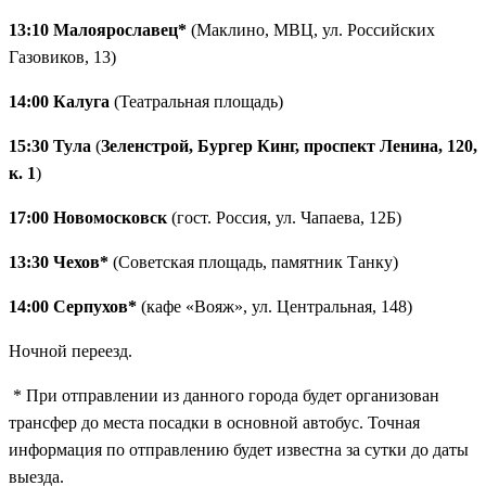
самый большой буддийский храм Европы, статуи,
13:10 Малоярославец*
(Маклино, МВЦ, ул. Российских
мантры, знаменитый калмыцкий чай и уникальная
Газовиков, 13)
культура, которой больше нет нигде в России.
14:00 Калуга
(Театральная площадь)
15:30 Тула
(
Зеленстрой, Бургер Кинг, проспект Ленина, 120,
к. 1
)
17:00 Новомосковск
(гост. Россия, ул. Чапаева, 12Б)
13:30 Чехов*
(Советская площадь, памятник Танку)
14:00 Серпухов*
(кафе «Вояж», ул. Центральная, 148)
Ночной переезд.
* При отправлении из данного города будет организован
трансфер до места посадки в основной автобус. Точная
информация по отправлению будет известна за сутки до даты
выезда.