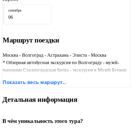
буддизма:
Золотая обитель Будды Шакьямуни
, Сити-Чесс и
сентябрь
ароматный калмыцкий чай.
06
Маршрут поездки
Москва - Волгоград - Астрахань - Элиста - Москва
* Обзорная автобусная экскурсия по Волгограду - музей-
панорама Сталинградская битва - экскурсия в Музей Бункер
Сталинграда - экскурсия на соленое озеро Баскунчак -
Показать весь маршрут...
экскурсия по склонам горы Большое Богдо - обзорная
экскурсия по Астрахани - экскурсия на осетровую ферму с
Детальная информация
рыбным обедом - посещение нового Центрального
Буддийского хурула - пешеходная экскурсия по центру
Элисты
В чём уникальность этого тура?