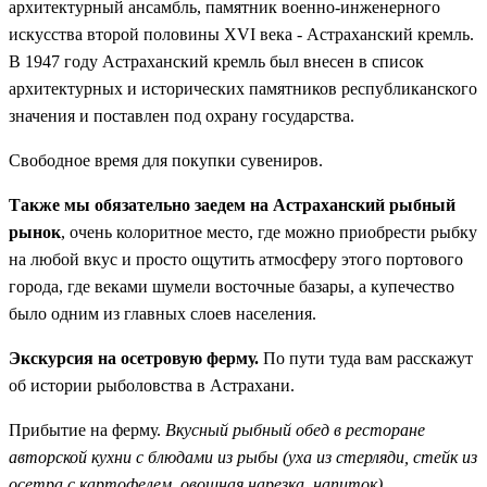
архитектурный ансамбль, памятник военно-инженерного
искусства второй половины XVI века - Астраханский кремль.
В 1947 году Астраханский кремль был внесен в список
архитектурных и исторических памятников республиканского
значения и поставлен под охрану государства.
Свободное время для покупки сувениров.
Также мы обязательно заедем на Астраханский рыбный
рынок
, очень колоритное место, где можно приобрести рыбку
на любой вкус и просто ощутить атмосферу этого портового
города, где веками шумели восточные базары, а купечество
было одним из главных слоев населения.
Экскурсия на осетровую ферму.
По пути туда вам расскажут
об истории рыболовства в Астрахани.
Прибытие на ферму.
Вкусный рыбный обед в ресторане
авторской кухни с блюдами из
рыбы (уха из стерляди, стейк из
осетра с картофелем, овощная нарезка, напиток).