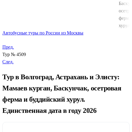
Баскун
осетро
ферма
хурул
Автобусные туры по России из Москвы
Пред.
Тур № 4509
След.
Тур в Волгоград, Астрахань и Элисту:
Мамаев курган, Баскунчак, осетровая
ферма и буддийский хурул.
Единственная дата в году 2026