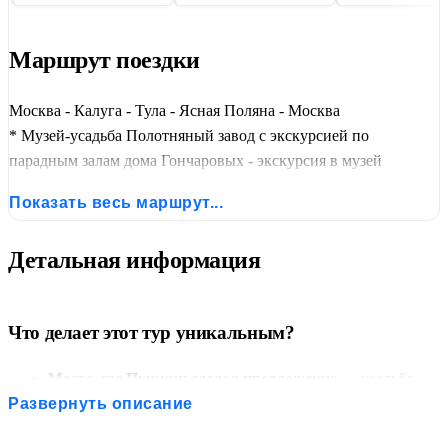
Маршрут поездки
Москва - Калуга - Тула - Ясная Поляна - Москва
* Музей-усадьба Полотняный завод с экскурсией по
парадным залам дома Гончаровых - экскурсия в музей
"Бузеон" - интерактивный музей бумаги - обзорная экскурсия
Показать весь маршрут...
по Калуге - музей-усадьба Ясная поляна - обзорная экскурсия
по Туле
Детальная информация
Что делает этот тур уникальным?
Место, где Пушкин сделал предложение
— усадьба
Полотняный Завод, где жила Наталья Гончарова и куда
Развернуть описание
поэт приезжал свататься. Аллея, беседка, памятник —