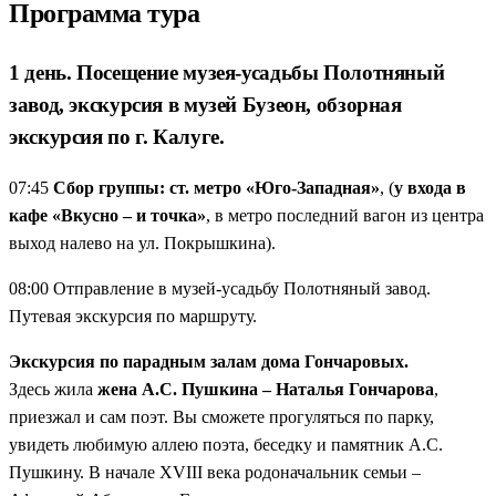
всё, чтобы почувствовать себя героем романа.
Программа тура
Бумага, которая пережила века
— музей Бузеон в
здании XVIII века. Здесь бумагу делали из отходов
1 день. Посещение музея-усадьбы Полотняный
парусного производства, а теперь можно потрогать
завод, экскурсия в музей Бузеон, обзорная
старинные образцы и узнать, почему фабрика работает
экскурсия по г. Калуге.
300 лет без перерыва.
Калуга: город, где не спешат
— застройка XVIII века,
07:45
Сбор группы: ст. метро «Юго-Западная»
, (
у входа в
купеческие дома, дворянские особняки. Ощущение, что
кафе «Вкусно – и точка»
, в метро последний вагон из центра
вы попали в декорации к историческому фильму. И да,
выход налево на ул. Покрышкина).
здесь действительно снимают кино.
Тула: оружейная стала пряничной
— Кремль,
08:00 Отправление в музей-усадьбу Полотняный завод.
набережная, торговые ряды. Здесь можно купить
Путевая экскурсия по маршруту.
тульский пряник и уехать с убеждением: Тула — это не
Экскурсия по парадным залам дома Гончаровых.
только оружие, но и самый вкусный сувенир.
Здесь жила
жена А.С. Пушкина – Наталья Гончарова
,
Ясная Поляна: где Толстой был просто Львом
— не
приезжал и сам поэт. Вы сможете прогуляться по парку,
памятник, а живой дом. Здесь он играл в городки, учил
увидеть любимую аллею поэта, беседку и памятник А.С.
крестьянских детей, спорил с женой. Экскурсия по
Пушкину. В начале XVIII века родоначальник семьи –
усадьбе, прогулка по парку, могила в лесу.