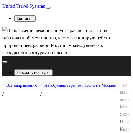
United Travel Systems
Контакты
Показать все туры
Тур
Все направления
Автобусные туры по России из Москвы
выход
/
/
дня из
Москв
Ясная
Полян
Калуга