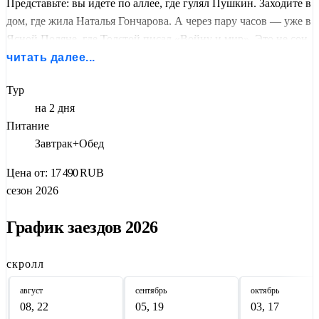
Представьте: вы идете по аллее, где гулял Пушкин. Заходите в
дом, где жила Наталья Гончарова. А через пару часов — уже в
Ясной Поляне, где Толстой писал «Войну и мир». Это не сон,
это
два дня выходных
.
читать далее...
В
Полотняном Заводе
— усадьба Гончаровых, где поэт
Тур
сватался, и
музей Бузеон
: бумажная фабрика, работающая с
на 2 дня
XVIII века. Здесь можно почувствовать себя владельцем
Питание
производства. Спойлер: отходы парусного цеха оказались
Завтрак+Обед
гениальной бизнес-идеей.
Цена от:
17 490
RUB
Калуга
— купеческие особняки и дворянские усадьбы, где
сезон 2026
время застыло.
Тула
— Кремль, набережная, пряники. А
Ясная Поляна
— место, где Толстой играл в городки и
График заездов 2026
строил школу для крестьянских детей. Экскурсия по усадьбе,
прогулка по парку, могила в лесу Старый Заказ.
скролл
Мест в автобусе меньше, чем томов собрания сочинений
август
сентябрь
октябрь
Толстого. Пушкин уже был, теперь ваша очередь.
08, 22
05, 19
03, 17