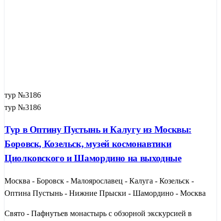
между землёй и небом».
тур №3186
тур №3186
Тур в Оптину Пустынь и Калугу из Москвы:
Боровск, Козельск, музей космонавтики
Циолковского и Шамордино на выходные
Москва - Боровск - Малоярославец - Калуга - Козельск -
Оптина Пустынь - Нижние Прыски - Шамордино - Москва
Свято - Пафнутьев монастырь с обзорной экскурсией в