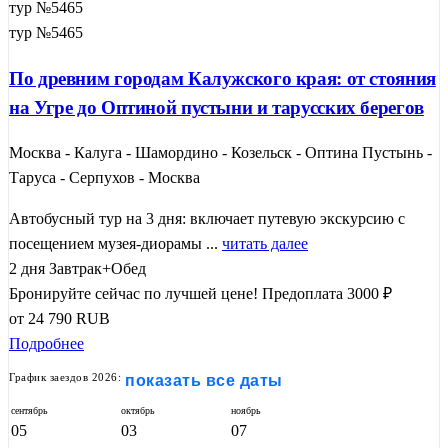
тур №5465
тур №5465
По древним городам Калужского края: от стояния
на Угре до Оптиной пустыни и тарусских берегов
Москва - Калуга - Шамордино - Козельск - Оптина Пустынь -
Таруса - Серпухов - Москва
Автобусный тур на 3 дня: включает путевую экскурсию с
посещением музея-диорамы ...
читать далее
2 дня
Завтрак+Обед
Бронируйте сейчас по лучшей цене!
Предоплата 3000 ₽
от
24 790
RUB
Подробнее
График заездов 2026:
показать все даты
сентябрь
октябрь
ноябрь
05
03
07