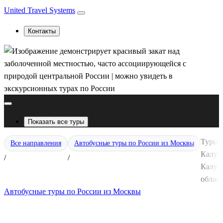
United Travel Systems
Контакты
Показать все туры
Туры 
Все направления
Автобусные туры по России из Москвы
Калуг
/
/
Калуж
област
Автобусные туры по России из Москвы