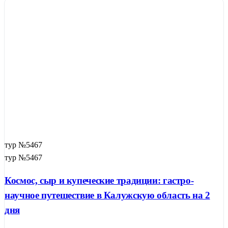
тур №5467
тур №5467
Космос, сыр и купеческие традиции: гастро-
научное путешествие в Калужскую область на 2
дня