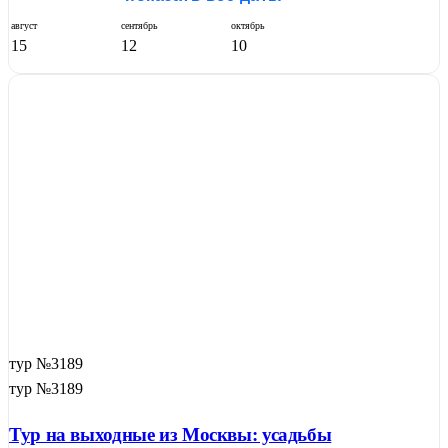
август
сентябрь
октябрь
15
12
10
тур №3189
тур №3189
Тур на выходные из Москвы: усадьбы