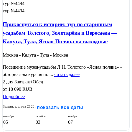
тур №4494
тур №4494
Прикоснуться к истории: тур по старинным
усадьбам Толстого, Золотарёва и Вересаева —
Калуга, Тула, Ясная Поляна на выходные
Москва - Калуга - Тула - Москва
Посещение музея-усадьбы Л.Н. Толстого «Ясная поляна» -
обзорная экскурсия по ...
читать далее
2 дня
Завтрак+Обед
от
18 090
RUB
Подробнее
График заездов 2026:
показать все даты
сентябрь
октябрь
ноябрь
05
03
07