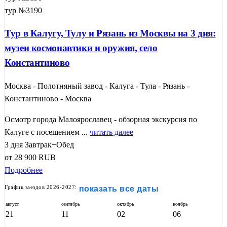
тур №3190
Тур в Калугу, Тулу и Рязань из Москвы на 3 дня:
музеи космонавтики и оружия, село
Константиново
Москва - Полотняный завод - Калуга - Тула - Рязань -
Константиново - Москва
Осмотр города Малоярославец - обзорная экскурсия по
Калуге с посещением ...
читать далее
3 дня
Завтрак+Обед
от
28 900
RUB
Подробнее
График заездов 2026-2027:
показать все даты
август
сентябрь
октябрь
ноябрь
21
11
02
06