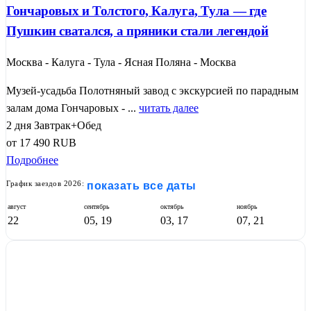
Гончаровых и Толстого, Калуга, Тула — где
Пушкин сватался, а пряники стали легендой
Москва - Калуга - Тула - Ясная Поляна - Москва
Музей-усадьба Полотняный завод с экскурсией по парадным
залам дома Гончаровых - ...
читать далее
2 дня
Завтрак+Обед
от
17 490
RUB
Подробнее
График заездов 2026:
показать все даты
август
сентябрь
октябрь
ноябрь
22
05, 19
03, 17
07, 21