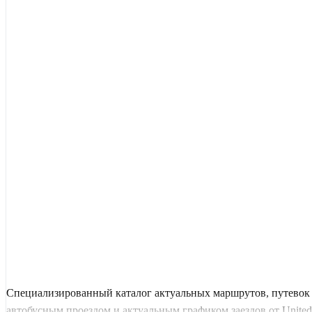
Специализированный каталог актуальных маршрутов, путевок 
автобусным проездом и актуальным графиком заездов от United 