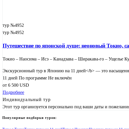
тур №4952
тур №4952
Путешествие по японской душе: неоновый Токио, с
Токио – Наосима – Исэ – Канадзава – Ширакава-го – Ущелье Ку
Экскурсионный тур в Японию на 11 дней</b> — это насыщенн
11 дней
По программе
Не включён
от
6 500
USD
Подробнее
Индивидуальный тур
Этот тур организуется персонально под ваши даты и пожелани
Популярные подборки туров: