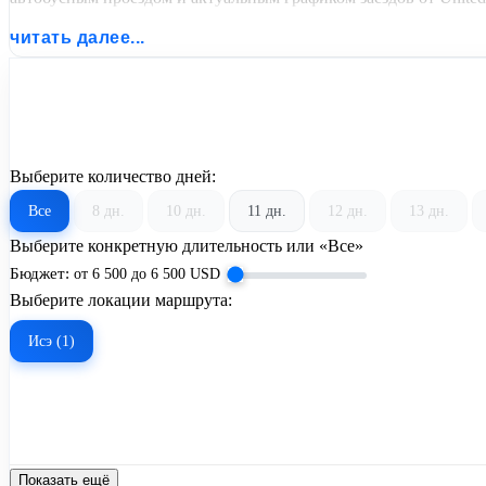
читать далее...
Выберите количество дней:
Все
8 дн.
10 дн.
11 дн.
12 дн.
13 дн.
Выберите конкретную длительность или «Все»
Бюджет:
от
6 500
до
6 500
USD
Выберите локации маршрута:
Исэ (1)
Показать ещё