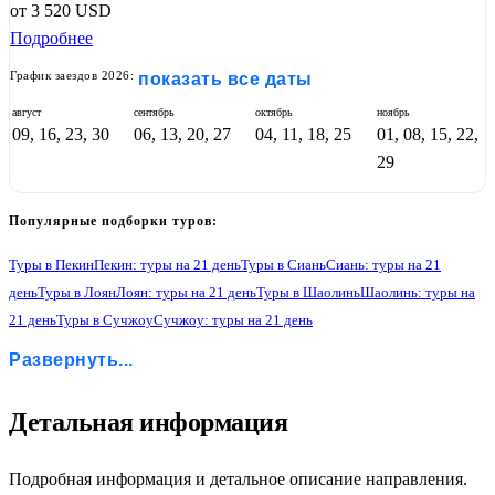
от
3 520
USD
Подробнее
График заездов 2026:
показать все даты
август
сентябрь
октябрь
ноябрь
09, 16, 23, 30
06, 13, 20, 27
04, 11, 18, 25
01, 08, 15, 22,
29
Популярные подборки туров:
Туры в Пекин
Пекин: туры на 21 день
Туры в Сиань
Сиань: туры на 21
день
Туры в Лоян
Лоян: туры на 21 день
Туры в Шаолинь
Шаолинь: туры на
21 день
Туры в Сучжоу
Сучжоу: туры на 21 день
Туры в Ханчжоу
Ханчжоу: туры на 21 день
Туры в Шанхай
Развернуть...
Шанхай: туры на 21 день
Туры в Хайнань
Хайнань: туры на 21 день
Туры в Гонконг
Гонконг: туры на 21 день
1
Детальная информация
Подробная информация и детальное описание направления.