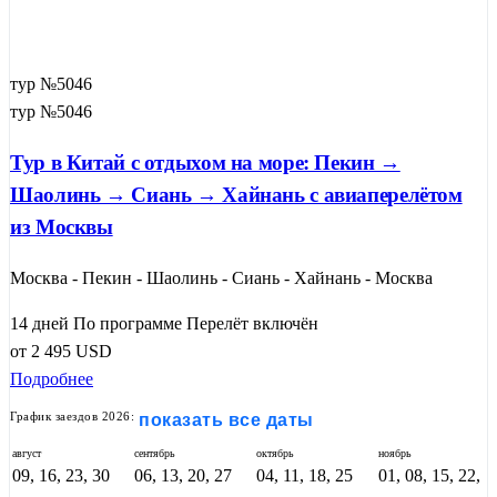
тур №5046
тур №5046
Тур в Китай с отдыхом на море: Пекин →
Шаолинь → Сиань → Хайнань с авиаперелётом
из Москвы
Москва - Пекин - Шаолинь - Сиань - Хайнань - Москва
14 дней
По программе
Перелёт включён
от
2 495
USD
Подробнее
График заездов 2026:
показать все даты
август
сентябрь
октябрь
ноябрь
09, 16, 23, 30
06, 13, 20, 27
04, 11, 18, 25
01, 08, 15, 22,