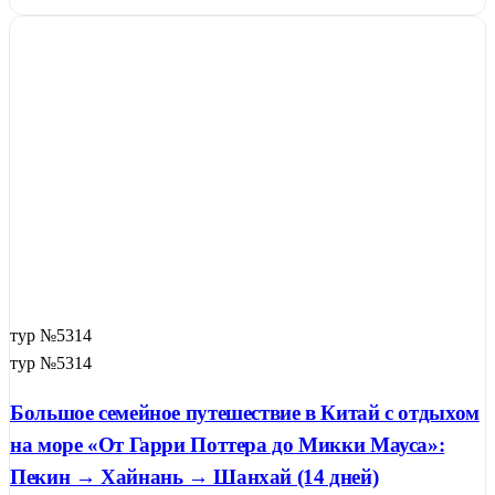
тур №5314
тур №5314
Большое семейное путешествие в Китай с отдыхом
на море «От Гарри Поттера до Микки Мауса»:
Пекин → Хайнань → Шанхай (14 дней)