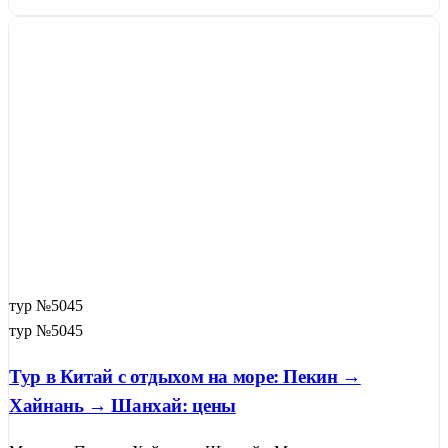
тур №5045
тур №5045
Тур в Китай с отдыхом на море: Пекин →
Хайнань → Шанхай: цены