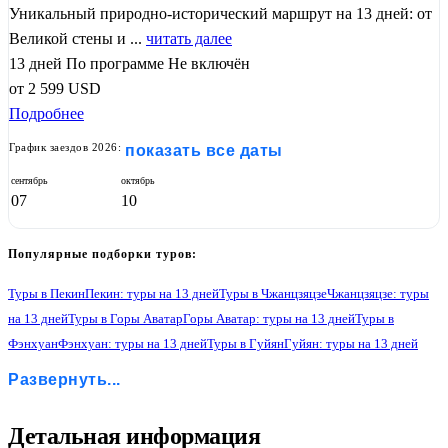
Уникальный природно-исторический маршрут на 13 дней: от
Великой стены и ...
читать далее
13 дней
По программе
Не включён
от
2 599
USD
Подробнее
График заездов 2026:
показать все даты
сентябрь
октябрь
07
10
Популярные подборки туров:
Туры в Пекин
Пекин: туры на 13 дней
Туры в Чжанцзяцзе
Чжанцзяцзе: туры
на 13 дней
Туры в Горы Аватар
Горы Аватар: туры на 13 дней
Туры в
Фэнхуан
Фэнхуан: туры на 13 дней
Туры в Гуйян
Гуйян: туры на 13 дней
Туры в Гуйлинь
Гуйлинь: туры на 13 дней
Туры в Яншо
Развернуть...
Яншо: туры на 13 дней
Туры в Гуанчжоу
Гуанчжоу: туры на 13 дней
1
Детальная информация