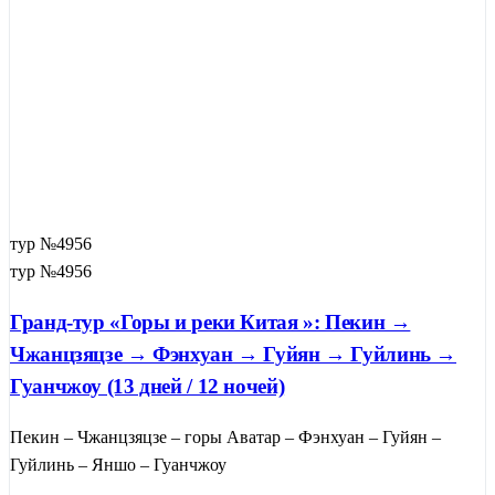
тур №4956
тур №4956
Гранд-тур «Горы и реки Китая »: Пекин →
Чжанцзяцзе → Фэнхуан → Гуйян → Гуйлинь →
Гуанчжоу (13 дней / 12 ночей)
Пекин – Чжанцзяцзе – горы Аватар – Фэнхуан – Гуйян –
Гуйлинь – Яншо – Гуанчжоу