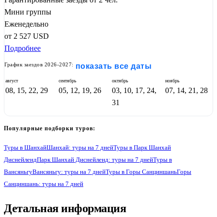
Мини группы
Еженедельно
от
2 527
USD
Подробнее
График заездов 2026-2027:
показать все даты
август
сентябрь
октябрь
ноябрь
08, 15, 22, 29
05, 12, 19, 26
03, 10, 17, 24,
07, 14, 21, 28
31
Популярные подборки туров:
Туры в Шанхай
Шанхай: туры на 7 дней
Туры в Парк Шанхай
Диснейленд
Парк Шанхай Диснейленд: туры на 7 дней
Туры в
Вансяньгу
Вансяньгу: туры на 7 дней
Туры в Горы Санциншань
Горы
Санциншань: туры на 7 дней
1
Детальная информация