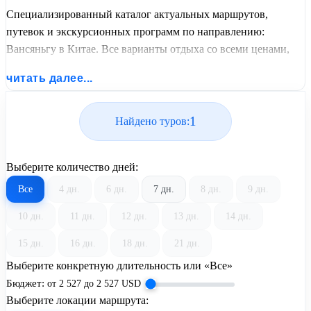
Специализированный каталог актуальных маршрутов,
путевок и экскурсионных программ по направлению:
Вансяньгу в Китае. Все варианты отдыха со всеми ценами,
питанием, перелетом или автобусным проездом и актуальным
читать далее...
графиком заездов от United Travel Systems.
1
Найдено туров:
Выберите количество дней:
Все
4 дн.
6 дн.
7 дн.
8 дн.
9 дн.
10 дн.
11 дн.
12 дн.
13 дн.
14 дн.
15 дн.
16 дн.
18 дн.
21 дн.
Выберите конкретную длительность или «Все»
Бюджет:
от
2 527
до
2 527
USD
Выберите локации маршрута: