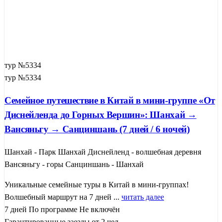
тур №5334
тур №5334
Семейное путешествие в Китай в мини-группе «От
Диснейленда до Горных Вершин»: Шанхай →
Вансяньгу → Санциншань (7 дней / 6 ночей)
Шанхай - Парк Шанхай Диснейленд - волшебная деревня
Вансяньгу - горы Санциншань - Шанхай
Уникальные семейные туры в Китай в мини-группах!
Волшебный маршрут на 7 дней ...
читать далее
7 дней
По программе
Не включён
Гарантированные заезды от 2 чел.