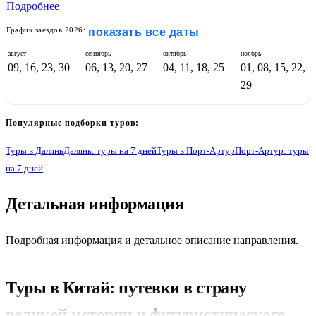
Подробнее
График заездов 2026:
показать все даты
август
сентябрь
октябрь
ноябрь
09, 16, 23, 30
06, 13, 20, 27
04, 11, 18, 25
01, 08, 15, 22,
29
Популярные подборки туров:
Туры в Далянь
Далянь: туры на 7 дней
Туры в Порт-Артур
Порт-Артур: туры
на 7 дней
1
Детальная информация
Подробная информация и детальное описание направления.
Туры в Китай: путевки в страну
великой истории и футуристического