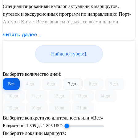
Специализированный каталог актуальных маршрутов,
путевок и экскурсионных программ по направлению: Порт-
Артур в Китае. Все варианты отдыха со всеми ценами,
питанием, перелетом или автобусным проездом и актуальным
читать далее...
графиком заездов от United Travel Systems.
1
Найдено туров:
Выберите количество дней:
Все
4 дн.
6 дн.
7 дн.
8 дн.
9 дн.
10 дн.
11 дн.
12 дн.
13 дн.
14 дн.
15 дн.
16 дн.
18 дн.
21 дн.
Выберите конкретную длительность или «Все»
Бюджет:
от
1 895
до
1 895
USD
Выберите локации маршрута: