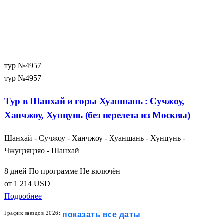
тур №4957
тур №4957
Тур в Шанхай и горы Хуаншань : Сучжоу,
Ханчжоу, Хунцунь (без перелета из Москвы)
Шанхай - Сучжоу - Ханчжоу - Хуаншань - Хунцунь -
Чжуцзяцзяо - Шанхай
8 дней
По программе
Не включён
от
1 214
USD
Подробнее
График заездов 2026:
показать все даты