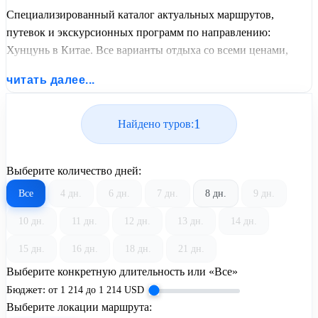
Специализированный каталог актуальных маршрутов,
путевок и экскурсионных программ по направлению:
Хунцунь в Китае. Все варианты отдыха со всеми ценами,
питанием, перелетом или автобусным проездом и актуальным
читать далее...
графиком заездов от United Travel Systems.
1
Найдено туров:
Выберите количество дней:
Все
4 дн.
6 дн.
7 дн.
8 дн.
9 дн.
10 дн.
11 дн.
12 дн.
13 дн.
14 дн.
15 дн.
16 дн.
18 дн.
21 дн.
Выберите конкретную длительность или «Все»
Бюджет:
от
1 214
до
1 214
USD
Выберите локации маршрута: