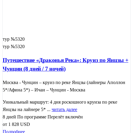
тур №5320
тур №5320
Путешествие «Драконья Река»: Круиз по Янцзы +
Чунцин (8 дней / 7 ночей)
Москва - Чунцин – круиз по реке Янцзы (лайнеры Аполлон
5*/Афина 5*) – Ичан – Чунцин - Москва
Уникальный маршрут: 4 дня роскошного круиза по реке
Янцзы на лайнере 5* ...
читать далее
8 дней
По программе
Перелёт включён
от
1 828
USD
Подробнее