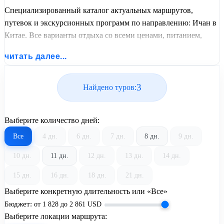
Специализированный каталог актуальных маршрутов,
путевок и экскурсионных программ по направлению: Ичан в
Китае. Все варианты отдыха со всеми ценами, питанием,
перелетом или автобусным проездом и актуальным графиком
читать далее...
заездов от United Travel Systems.
3
Найдено туров:
Выберите количество дней:
Все
4 дн.
6 дн.
7 дн.
8 дн.
9 дн.
10 дн.
11 дн.
12 дн.
13 дн.
14 дн.
15 дн.
16 дн.
18 дн.
21 дн.
Выберите конкретную длительность или «Все»
Бюджет:
от
1 828
до
2 861
USD
Выберите локации маршрута: