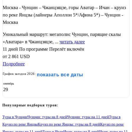
Москва - Чунцин – Чжанцзяцзе, горы Аватар – Ичан – круиз
по реке Янцзы (лайнеры Аполлон 5*/Афина 5*) – Чунцин -
Москва
Уникальный маршрут: мегаполис Чунцин, парящие скалы
«Аватара» в Чжанцзяцзе, ...
читать далее
11 дней
По программе
Перелёт включён
от
2 861
USD
Подробнее
График заездов 2026:
показать все даты
сентябрь
29
Популярные подборки туров:
Туры в Чунцин
Чунцин: туры на 8 дней
Чунцин: туры на 11 дней
Туры в
Круиз по реке Янцзы
Круиз по реке Янцзы: туры на 8 дней
Круиз по реке
Янцзы: туры на 11 дней
Туры в Ичан
Ичан: туры на 8 дней
Ичан: туры на 11