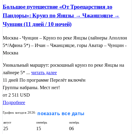
Большое путешествие «От Троецарствия до
Пандоры»: Круиз по Янцзы → Чжанцзяцзе →
Чунцин (11 дней / 10 ночей)
Москва - Чунцин – Круиз по реке Янцзы (лайнеры Аполлон
5*/Афина 5*) – Ичан – Чжанцзяцзе, горы Аватар – Чунцин -
Москва
Уникальный маршрут: роскошный круиз по реке Янцзы на
лайнере 5* ...
читать далее
11 дней
По программе
Перелёт включён
Группы набраны. Мест нет!
от
2 511
USD
Подробнее
График заездов 2026:
показать все даты
август
сентябрь
октябрь
25
15
06