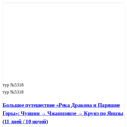
тур №5318
тур №5318
Большое путешествие «Река Дракона и Парящие
Горы»: Чунцин → Чжанцзяцзе → Круиз по Янцзы
(11 дней / 10 ночей)