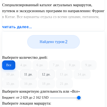
Специализированный каталог актуальных маршрутов,
путевок и экскурсионных программ по направлению: Фуронг
в Китае. Все варианты отдыха со всеми ценами, питанием,
перелетом или автобусным проездом и актуальным графиком
читать далее...
заездов от United Travel Systems.
2
Найдено туров:
Выберите количество дней:
Все
4 дн.
6 дн.
7 дн.
8 дн.
9 дн.
10 дн.
11 дн.
12 дн.
13 дн.
14 дн.
15 дн.
16 дн.
18 дн.
21 дн.
Выберите конкретную длительность или «Все»
Бюджет:
от
2 029
до
2 162
USD
Выберите локации маршрута: