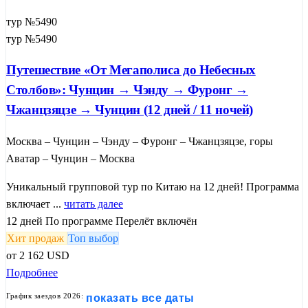
тур №5490
тур №5490
Путешествие «От Мегаполиса до Небесных
Столбов»: Чунцин → Чэнду → Фуронг →
Чжанцзяцзе → Чунцин (12 дней / 11 ночей)
Москва – Чунцин – Чэнду – Фуронг – Чжанцзяцзе, горы
Аватар – Чунцин – Москва
Уникальный групповой тур по Китаю на 12 дней! Программа
включает ...
читать далее
12 дней
По программе
Перелёт включён
Хит продаж
Топ выбор
от
2 162
USD
Подробнее
График заездов 2026:
показать все даты