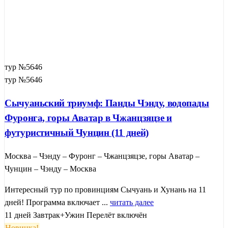
тур №5646
тур №5646
Сычуаньский триумф: Панды Чэнду, водопады
Фуронга, горы Аватар в Чжанцзяцзе и
футуристичный Чунцин (11 дней)
Москва – Чэнду – Фуронг – Чжанцзяцзе, горы Аватар –
Чунцин – Чэнду – Москва
Интересный тур по провинциям Сычуань и Хунань на 11
дней! Программа включает ...
читать далее
11 дней
Завтрак+Ужин
Перелёт включён
Новинка!