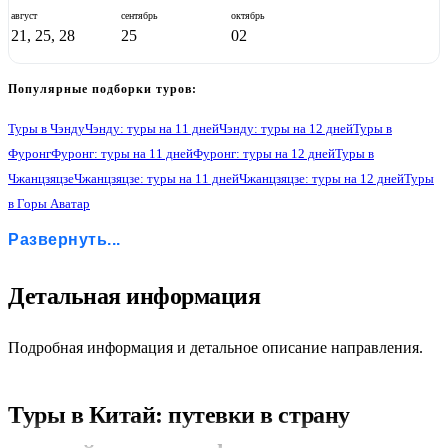
август
сентябрь
октябрь
21, 25, 28
25
02
Популярные подборки туров:
Туры в Чэнду
Чэнду: туры на 11 дней
Чэнду: туры на 12 дней
Туры в
Фуронг
Фуронг: туры на 11 дней
Фуронг: туры на 12 дней
Туры в
Чжанцзяцзе
Чжанцзяцзе: туры на 11 дней
Чжанцзяцзе: туры на 12 дней
Туры
в Горы Аватар
Горы Аватар: туры на 11 дней
Горы Аватар: туры на 12 дней
Туры в Чунцин
Развернуть...
Чунцин: туры на 11 дней
Чунцин: туры на 12 дней
2
Детальная информация
Подробная информация и детальное описание направления.
Туры в Китай: путевки в страну